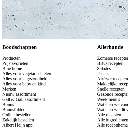
Bewaar
Boodschappen
Allerhande
Producten
Zomerse recepte
Prijsfavorieten
BBQ-recepten
Blue home
Salades
Alles voor vegetarisch eten
Pasta's
Alles voor je gezondheid
Airfryer recepten
Alles voor baby en kind
Makkelijke recep
Merken
Snelle recepten
Nieuw assortiment
Gezonde recepte
Gall & Gall assortiment
Weekmenu's
Bonus
Wat eten we van
Bonusfolder
Wat eten we dit
Online bestellen
Alle recepten
Zakelijk bestellen
Alle ingrediënte
Albert Heijn app
Alle receptthema