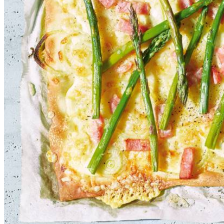
100
g
groene aspergetips
Dit heb je nodig