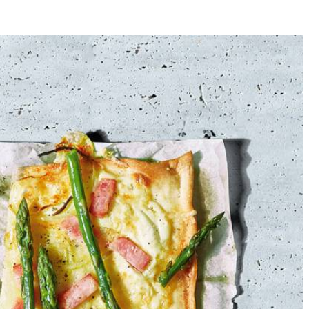
4
plaat bedekt is. De saus wordt niet gebruikt. Bestrijk het deeg met de
erin de oven. Bestrooi met wat versgemalen peper en serveer.