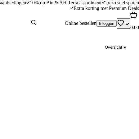
aanbiedingen
10% op Bio & AH Terra assortiment
2x zo snel sparen
Extra korting met Premium Deals
Online bestellen
Inloggen
0.00
Overzicht
Plaattaart met geitenkaas, bieten en spek
dingstijd
20
min
20 minuten bereidingstijd