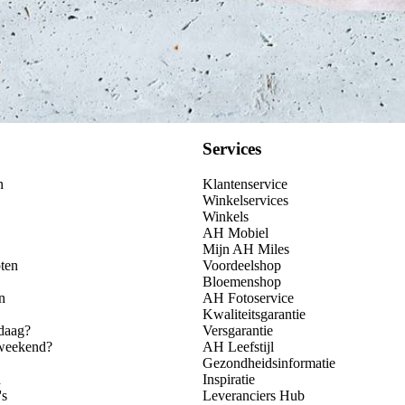
Services
n
Klantenservice
Winkelservices
Winkels
AH Mobiel
Mijn AH Miles
ten
Voordeelshop
Bloemenshop
n
AH Fotoservice
Kwaliteitsgarantie
daag?
Versgarantie
 weekend?
AH Leefstijl
Gezondheidsinformatie
n
Inspiratie
's
Leveranciers Hub