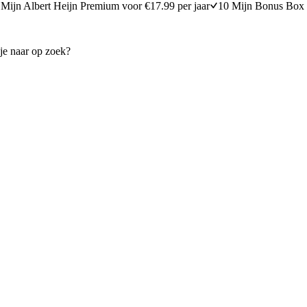
Mijn Albert Heijn Premium voor €17.99 per jaar
10 Mijn Bonus Box 
apperappeltjes & aspergetips
Pizzabroodje
15 minuten bereidingstijd
10
min
10 minuten berei