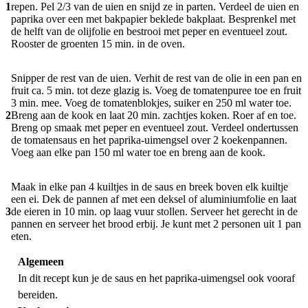
1
repen. Pel 2/3 van de uien en snijd ze in parten. Verdeel de uien en
paprika over een met bakpapier beklede bakplaat. Besprenkel met
de helft van de olijfolie en bestrooi met peper en eventueel zout.
Rooster de groenten 15 min. in de oven.
Snipper de rest van de uien. Verhit de rest van de olie in een pan en
fruit ca. 5 min. tot deze glazig is. Voeg de tomatenpuree toe en fruit
3 min. mee. Voeg de tomatenblokjes, suiker en 250 ml water toe.
2
Breng aan de kook en laat 20 min. zachtjes koken. Roer af en toe.
Breng op smaak met peper en eventueel zout. Verdeel ondertussen
de tomatensaus en het paprika-uimengsel over 2 koekenpannen.
Voeg aan elke pan 150 ml water toe en breng aan de kook.
Maak in elke pan 4 kuiltjes in de saus en breek boven elk kuiltje
een ei. Dek de pannen af met een deksel of aluminium­folie en laat
3
de eieren in 10 min. op laag vuur stollen. Serveer het gerecht in de
pannen en serveer het brood erbij. Je kunt met 2 personen uit 1 pan
eten.
Algemeen
In dit recept kun je de saus en het paprika-uimengsel ook vooraf
bereiden.