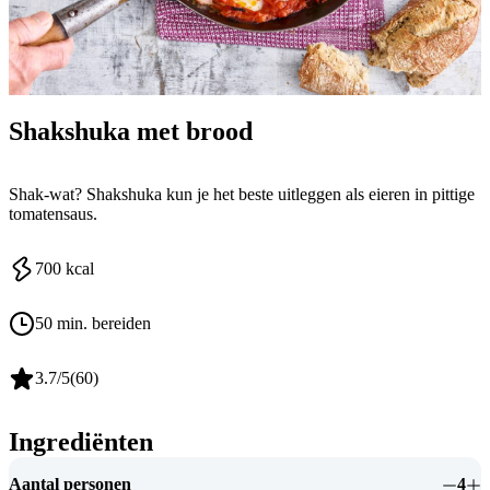
Shakshuka met brood
Shak-wat? Shakshuka kun je het beste uitleggen als eieren in pittige
tomatensaus.
700
kcal
50 min. bereiden
3.7
/5
(
60
)
Ingrediënten
Aantal personen
4