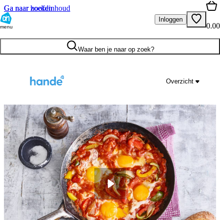
Ga naar hoofdinhoud
Ga naar zoeken
Inloggen
0.00
menu
Waar ben je naar op zoek?
Overzicht