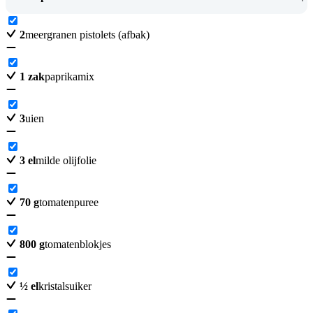
2
meergranen pistolets (afbak)
1
zak
paprikamix
3
uien
3
el
milde olijfolie
70
g
tomatenpuree
800
g
tomatenblokjes
½
el
kristalsuiker