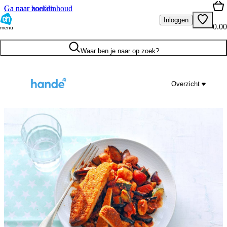
Ga naar hoofdinhoud
Ga naar zoeken
Inloggen
0.00
menu
Waar ben je naar op zoek?
Overzicht