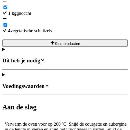
1
kg
gnocchi
4
vegetarische schnitzels
Kies producten
Dit heb je nodig
Voedingswaarden
Aan de slag
Verwarm de oven voor op 200 ºC. Snijd de courgette en aubergine
in de lengte in vieren en snijd het vruchtvlees in parten. Snijd de