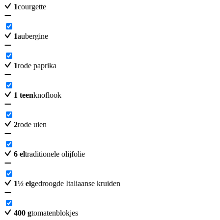
1
courgette
1
aubergine
1
rode paprika
1
teen
knoflook
2
rode uien
6
el
traditionele olijfolie
1
½
el
gedroogde Italiaanse kruiden
400
g
tomatenblokjes