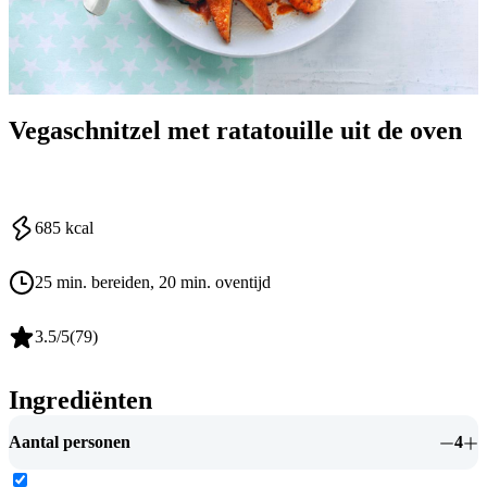
Vegaschnitzel met ratatouille uit de oven
685
kcal
25 min. bereiden
, 20 min. oventijd
3.5
/5
(
79
)
Ingrediënten
Aantal personen
4