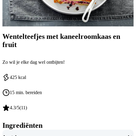
Wentelteefjes met kaneelroomkaas en
fruit
Zo wil je elke dag wel ontbijten!
425
kcal
15 min. bereiden
4.3
/5
(
11
)
Ingrediënten