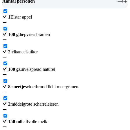
Aantal personen
4
1
Elstar appel
100
g
diepvries bramen
2
el
kaneelsuiker
100
g
zuivelspread naturel
8
sneetjes
vloerbrood licht meergranen
2
middelgrote scharreleieren
150
ml
halfvolle melk