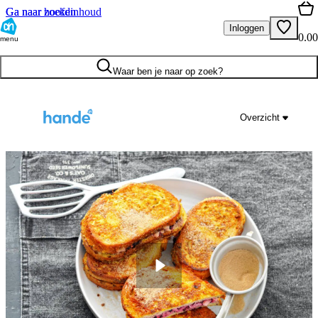
Ga naar hoofdinhoud
Ga naar zoeken
Inloggen
0.00
menu
Waar ben je naar op zoek?
Overzicht