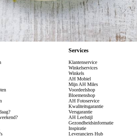
Services
n
Klantenservice
Winkelservices
Winkels
AH Mobiel
Mijn AH Miles
ten
Voordeelshop
Bloemenshop
n
AH Fotoservice
Kwaliteitsgarantie
daag?
Versgarantie
 weekend?
AH Leefstijl
Gezondheidsinformatie
n
Inspiratie
's
Leveranciers Hub