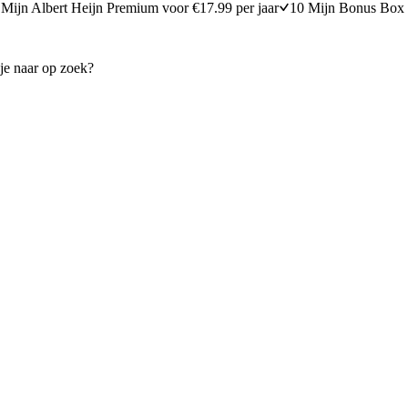
Mijn Albert Heijn Premium voor €17.99 per jaar
10 Mijn Bonus Box 
t gerookte kip in groentesaus
Roerbakbolognese met kip
30 minuten bereidingstijd
20
min
20 minuten berei