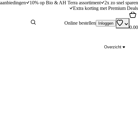
aanbiedingen
10% op Bio & AH Terra assortiment
2x zo snel sparen
Extra korting met Premium Deals
Online bestellen
Inloggen
0.00
Overzicht
AH gesneden verspakket prei-kerriequiche
dingstijd
15
min
15 minuten bereidingstijd