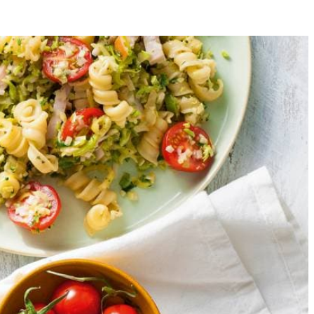
4
 het geheel al roerend aan de kook. Laat het op laag vuur 12 min.
oor. Verdeel de pasta over de borden.