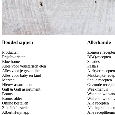
Bewaar
Boodschappen
Allerhande
Producten
Zomerse recepte
Prijsfavorieten
BBQ-recepten
Blue home
Salades
Alles voor vegetarisch eten
Pasta's
Alles voor je gezondheid
Airfryer recepten
Alles voor baby en kind
Makkelijke recep
Merken
Snelle recepten
Nieuw assortiment
Gezonde recepte
Gall & Gall assortiment
Weekmenu's
Bonus
Wat eten we van
Bonusfolder
Wat eten we dit
Online bestellen
Alle recepten
Zakelijk bestellen
Alle ingrediënte
Albert Heijn app
Alle receptthema