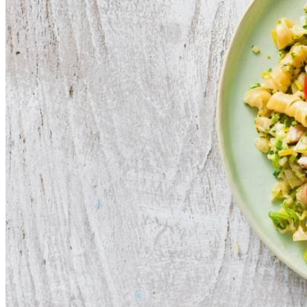
250
g
gerookte kipfiletreepjes
400
g
broccolirijst