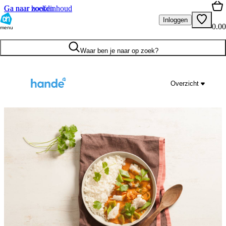
Ga naar hoofdinhoud
Ga naar zoeken
Inloggen
0.00
menu
Waar ben je naar op zoek?
Overzicht