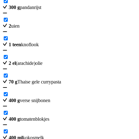
300
g
pandanrijst
2
uien
1
teen
knoflook
2
el
(arachide)olie
70
g
Thaise gele currypasta
400
g
verse snijbonen
400
g
tomatenblokjes
400
ml
kokosmelk