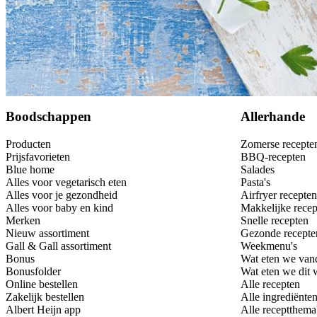
Dit heb je nodig
Bewaar
Boodschappen
Allerhande
Producten
Zomerse recepte
Prijsfavorieten
BBQ-recepten
Blue home
Salades
Alles voor vegetarisch eten
Pasta's
Alles voor je gezondheid
Airfryer recepten
Alles voor baby en kind
Makkelijke recep
Merken
Snelle recepten
Nieuw assortiment
Gezonde recepte
Gall & Gall assortiment
Weekmenu's
Bonus
Wat eten we van
Bonusfolder
Wat eten we dit
Online bestellen
Alle recepten
Zakelijk bestellen
Alle ingrediënte
Albert Heijn app
Alle receptthema