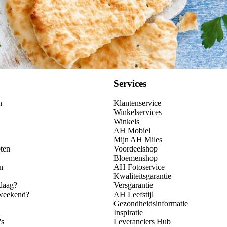
Services
n
Klantenservice
Winkelservices
Winkels
AH Mobiel
Mijn AH Miles
ten
Voordeelshop
Bloemenshop
n
AH Fotoservice
Kwaliteitsgarantie
daag?
Versgarantie
 weekend?
AH Leefstijl
Gezondheidsinformatie
n
Inspiratie
's
Leveranciers Hub