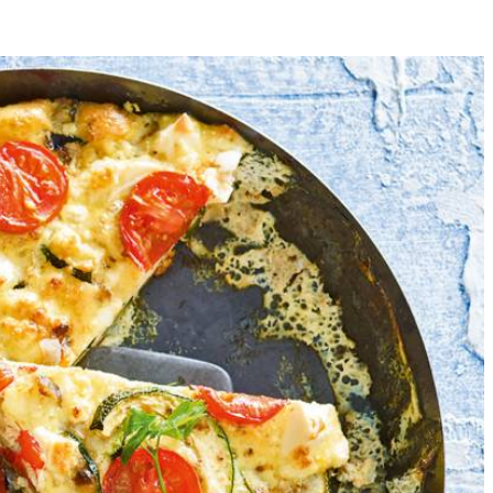
2
ekenpan en bak de helft van de knoflook met de ui en zhug 3 min.
or. Schep het mengsel over de groente en verdeel de cherrytomaten
p smaak met peper en eventueel zout.
. in de oven op 180 ˚C.