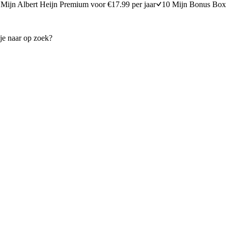
Mijn Albert Heijn Premium voor €17.99 per jaar
10 Mijn Bonus Box 
es met yoghurtdip
Milde Mexicaanse chili met f
10 minuten bereidingstijd
25
min
25 minuten berei