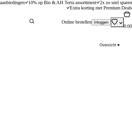
aanbiedingen
10% op Bio & AH Terra assortiment
2x zo snel sparen
Extra korting met Premium Deals
Online bestellen
Inloggen
0.00
Overzicht
risse knoflookyoghurt
Miniwraps gevuld met groenterijst en yoghur
dingstijd
25
min
25 minuten bereidingstijd