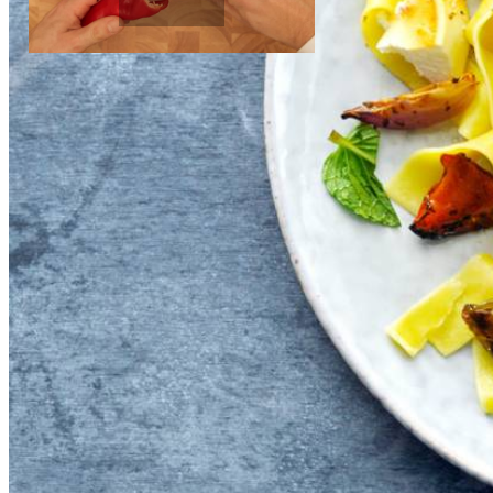
2
el
balsamico
Paprika's schoonmaken
250
g
Galbani ricotta
Instructievideo
-
00:28
min.
300
g
volkorenspaghetti
15
g
verse munt
Dit heb je nodig