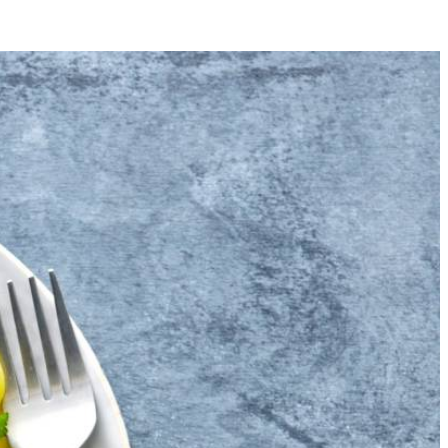
4
ruchtvlees in stukken van 2 cm.
eper en eventueel zout en schep om. Stort de ricotta naast de groenten
rooi met de munt. Verdeel de ricotta in stukken erover en serveer de
 Halveer de pepers in de lengte en verwijder met een scherp mesje de