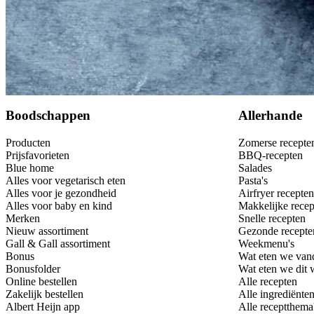
Bewaar
Boodschappen
Allerhande
Producten
Zomerse recepte
Prijsfavorieten
BBQ-recepten
Blue home
Salades
Alles voor vegetarisch eten
Pasta's
Alles voor je gezondheid
Airfryer recepten
Alles voor baby en kind
Makkelijke recep
Merken
Snelle recepten
Nieuw assortiment
Gezonde recepte
Gall & Gall assortiment
Weekmenu's
Bonus
Wat eten we van
Bonusfolder
Wat eten we dit
Online bestellen
Alle recepten
Zakelijk bestellen
Alle ingrediënte
Albert Heijn app
Alle receptthema