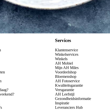
Services
n
Klantenservice
Winkelservices
Winkels
AH Mobiel
Mijn AH Miles
ten
Voordeelshop
Bloemenshop
n
AH Fotoservice
Kwaliteitsgarantie
daag?
Versgarantie
 weekend?
AH Leefstijl
Gezondheidsinformatie
n
Inspiratie
's
Leveranciers Hub