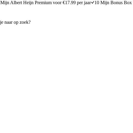
Mijn Albert Heijn Premium voor €17.99 per jaar
10 Mijn Bonus Box 
van geroosterde groenten
Volkorenspaghetti met bietjes, 
oven
30 minuten bereidingstijd
20
min
20 minuten berei