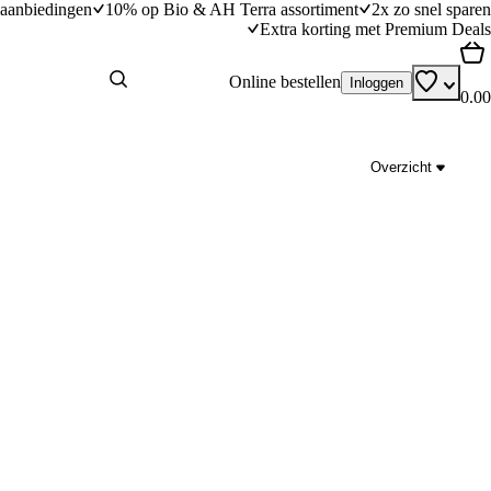
aanbiedingen
10% op Bio & AH Terra assortiment
2x zo snel sparen
Extra korting met Premium Deals
Online bestellen
Inloggen
0.00
Overzicht
peer en ricotta uit de
Ratatouille uit de oven
25
min
25 minuten bereidingstijd
dingstijd