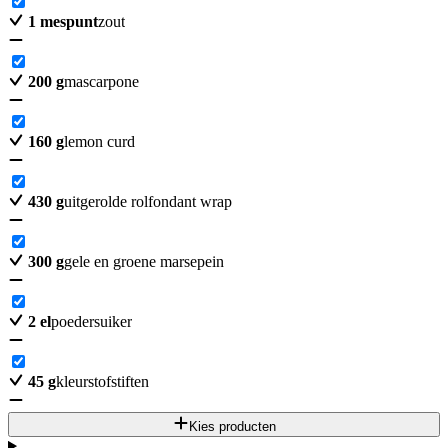
1
mespunt
zout
200
g
mascarpone
160
g
lemon curd
430
g
uitgerolde rolfondant wrap
300
g
gele en groene marsepein
2
el
poedersuiker
45
g
kleurstofstiften
Kies producten