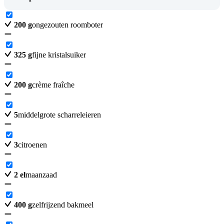
200
g
ongezouten roomboter
325
g
fijne kristalsuiker
200
g
crème fraîche
5
middelgrote scharreleieren
3
citroenen
2
el
maanzaad
400
g
zelfrijzend bakmeel