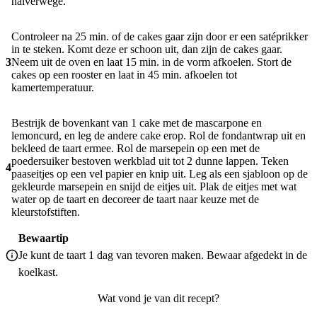
halverwege.
Controleer na 25 min. of de cakes gaar zijn door er een satéprikker
in te steken. Komt deze er schoon uit, dan zijn de cakes gaar.
3
Neem uit de oven en laat 15 min. in de vorm afkoelen. Stort de
cakes op een rooster en laat in 45 min. afkoelen tot
kamertemperatuur.
Bestrijk de bovenkant van 1 cake met de mascarpone en
lemoncurd, en leg de andere cake erop. Rol de fondantwrap uit en
bekleed de taart ermee. Rol de marsepein op een met de
poedersuiker bestoven werkblad uit tot 2 dunne lappen. Teken
4
paaseitjes op een vel papier en knip uit. Leg als een sjabloon op de
gekleurde marsepein en snijd de eitjes uit. Plak de eitjes met wat
water op de taart en decoreer de taart naar keuze met de
kleurstofstiften.
Bewaartip
Je kunt de taart 1 dag van tevoren maken. Bewaar afgedekt in de
koelkast.
Wat vond je van dit recept?