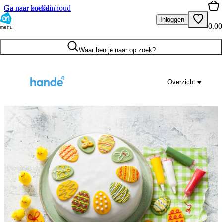
Ga naar hoofdinhoud
Ga naar zoeken
Inloggen
0.00
menu
Waar ben je naar op zoek?
Overzicht