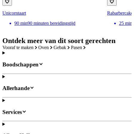
Unicorntaart
Rabarbercake
90
min
90 minuten bereidingstijd
25
min
Ontdek meer van dit soort gerechten
vooraf te maken
oven
gebak
pasen
Boodschappen
Allerhande
Services