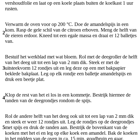
vershoudfolie en laat op een koele plaats buiten de koelkast 1 uur
rusten.
Verwarm de oven voor op 200 °C. Doe de amandelspijs in een
kom. Rasp de gele schil van de citroen erboven. Meng de helft van
2
de eieren erdoor. Kneed tot een egale massa en draai er 12 balletjes
van.
Bestuif het werkblad met wat bloem. Rol met de deegroller de helft
van het deeg uit tot een lap van 2 mm dik. Steek er met de
3
uitsteekvorm 12 rondjes uit en leg deze op een met bakpapier
beklede bakplaat. Leg op elk rondje een balletje amandelspijs en
druk een beetje plat.
Klop de rest van het ei los in een kommetje. Bestrijk hiermee de
4
randen van de deegrondjes rondom de spijs.
Rol de andere helft van het deeg ook uit tot een lap van 2 mm dik
en steek er weer 12 rondjes uit. Leg de rondjes op de deegrondjes
5
met spijs en druk de randen aan. Bestrijk de bovenkant van de
koeken met het ei en leg op elke koek een amandel. Bak de koeken
in het midden van de oven in ca. 15 min. goudbruin en gaar.