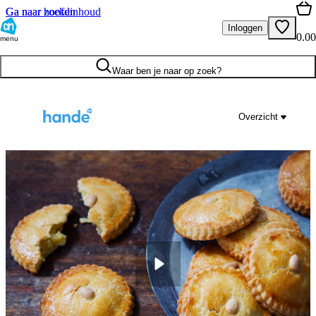
Ga naar hoofdinhoud
Ga naar zoeken
Inloggen
0.00
menu
Waar ben je naar op zoek?
Overzicht