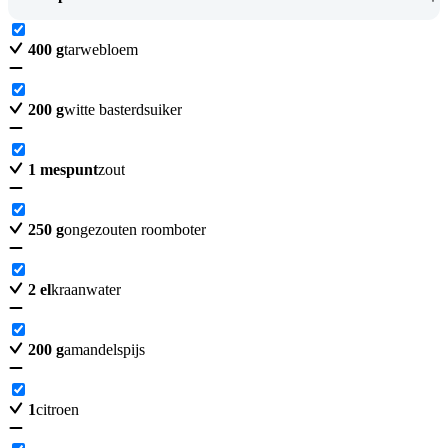
400
g
tarwebloem
200
g
witte basterdsuiker
1
mespunt
zout
250
g
ongezouten roomboter
2
el
kraanwater
200
g
amandelspijs
1
citroen