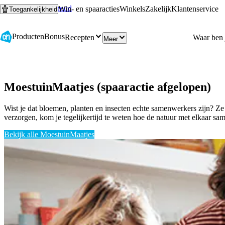
Ga naar hoofdinhoud
Ga naar zoeken
Win- en spaaracties
Winkels
Zakelijk
Klantenservice
Toegankelijkheid
Producten
Bonus
Recepten
Meer
MoestuinMaatjes (spaaractie afgelopen)
Wist je dat bloemen, planten en insecten echte samenwerkers zijn? Ze
verzorgen, kom je tegelijkertijd te weten hoe de natuur met elkaar sa
Bekijk alle MoestuinMaatjes