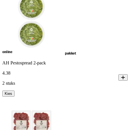
online
pakket
AH Pestospread 2-pack
4
.
38
2 stuks
Kies