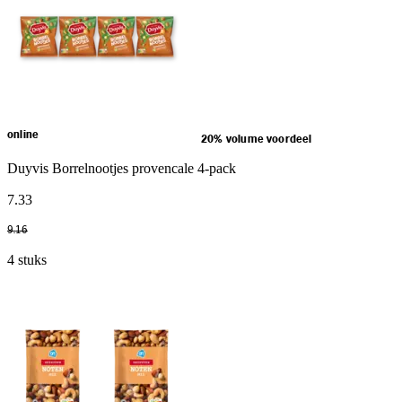
online
20% volume voordeel
Duyvis Borrelnootjes provencale 4-pack
7
.
33
9
.
16
4 stuks