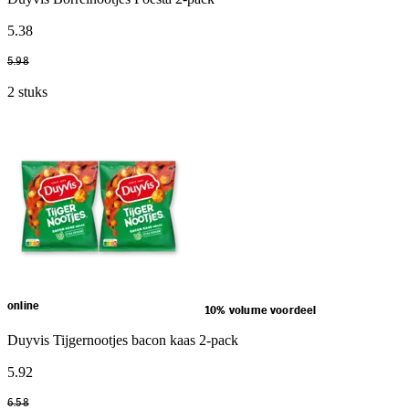
5
.
38
5
.
98
2 stuks
online
10% volume voordeel
Duyvis Tijgernootjes bacon kaas 2-pack
5
.
92
6
.
58