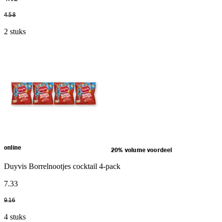
4
.
58
2 stuks
online
20% volume voordeel
Duyvis Borrelnootjes cocktail 4-pack
7
.
33
9
.
16
4 stuks