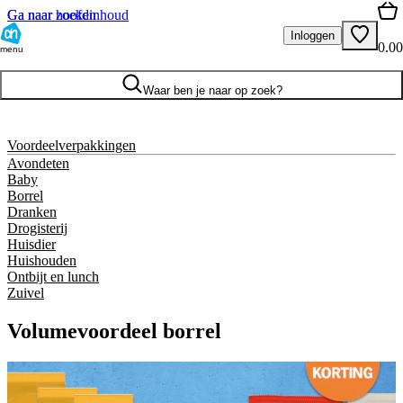
Ga naar hoofdinhoud
Ga naar zoeken
Inloggen
0.00
menu
Waar ben je naar op zoek?
Voordeelverpakkingen
Avondeten
Baby
Borrel
Dranken
Drogisterij
Huisdier
Huishouden
Ontbijt en lunch
Zuivel
Volumevoordeel borrel