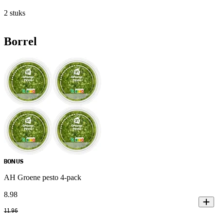
2 stuks
Borrel
BONUS
AH Groene pesto 4-pack
8
.
98
11
.
96