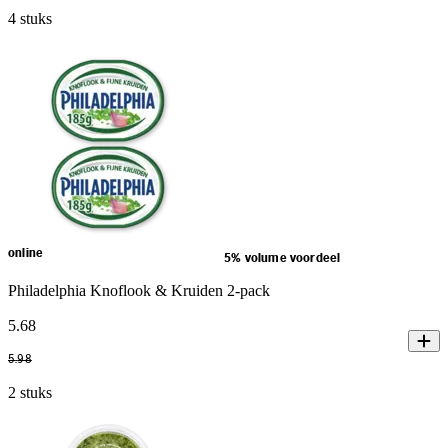
4 stuks
online
5% volume voordeel
Philadelphia Knoflook & Kruiden 2-pack
5
.
68
5
.
98
2 stuks