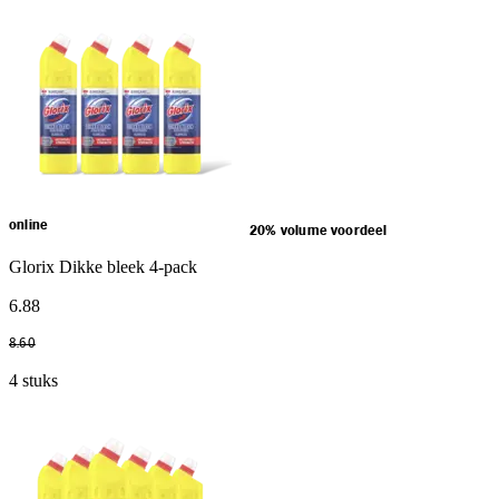
online
20% volume voordeel
Glorix Dikke bleek 4-pack
6
.
88
8
.
60
4 stuks