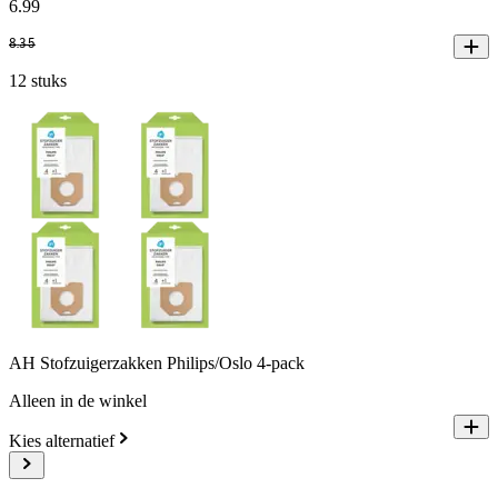
6
.
99
8
.
35
12 stuks
AH Stofzuigerzakken Philips/Oslo 4-pack
Alleen in de winkel
Kies alternatief