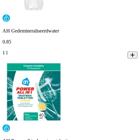
AH Gedemineraliseerdwater
0
.
85
1 l