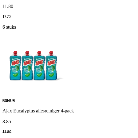
11
.
80
17
.
70
6 stuks
BONUS
Ajax Eucalyptus allesreiniger 4-pack
8
.
85
11
.
80