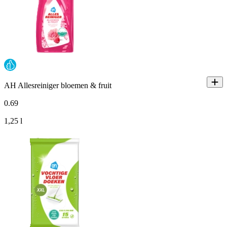
AH Allesreiniger bloemen & fruit
0
.
69
1,25 l