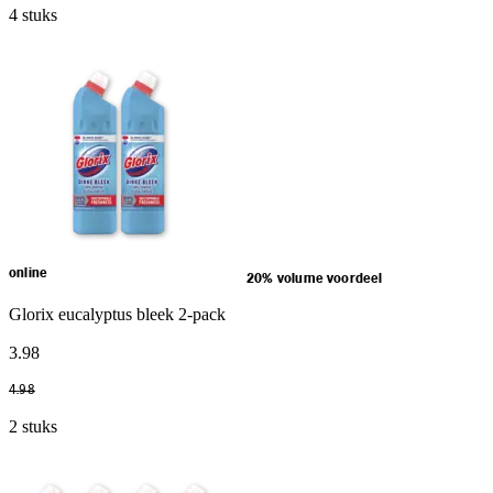
4 stuks
online
20% volume voordeel
Glorix eucalyptus bleek 2-pack
3
.
98
4
.
98
2 stuks