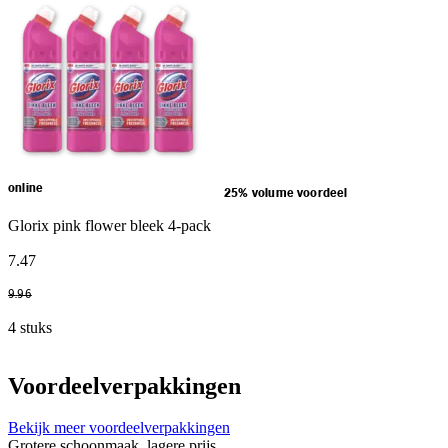
online
25% volume voordeel
Glorix pink flower bleek 4-pack
7
.
47
9
.
96
4 stuks
Voordeelverpakkingen
Bekijk meer voordeelverpakkingen
Grotere schoonmaak, lagere prijs