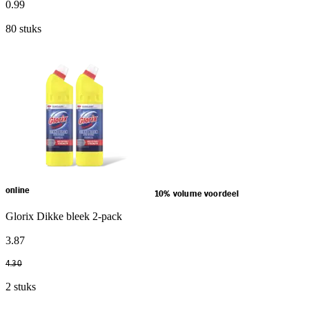
0
.
99
80 stuks
online
10% volume voordeel
Glorix Dikke bleek 2-pack
3
.
87
4
.
30
2 stuks