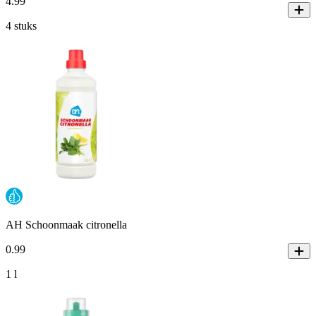
4
.
99
4 stuks
AH Schoonmaak citronella
0
.
99
1 l