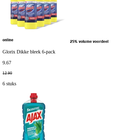
online
25% volume voordeel
Glorix Dikke bleek 6-pack
9
.
67
12
.
90
6 stuks