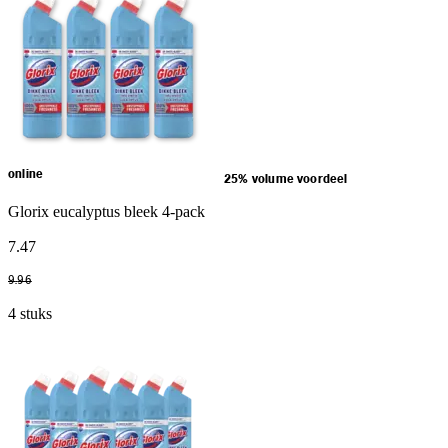
online
25% volume voordeel
Glorix eucalyptus bleek 4-pack
7
.
47
9
.
96
4 stuks