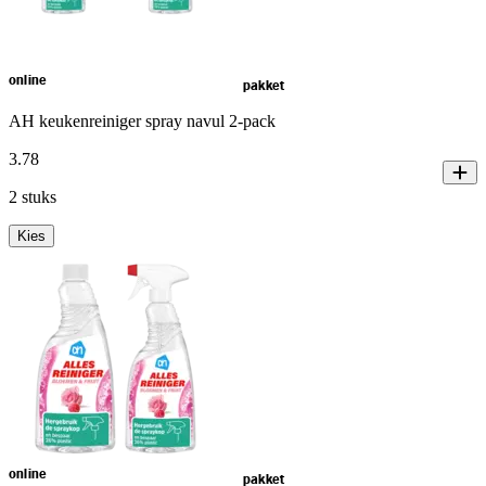
online
pakket
AH keukenreiniger spray navul 2-pack
3
.
78
2 stuks
Kies
online
pakket