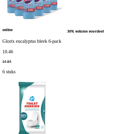
online
30% volume voordeel
Glorix eucalyptus bleek 6-pack
10
.
46
14
.
94
6 stuks