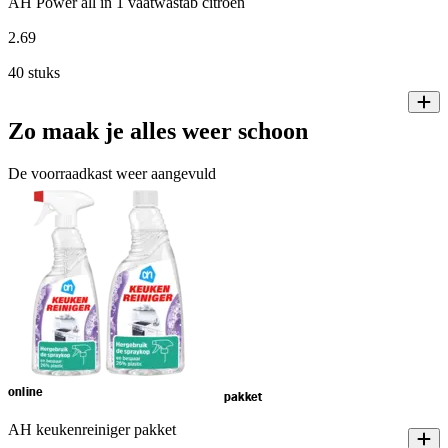
AH Power all in 1 vaatwastab citroen
2
.
69
40 stuks
Zo maak je alles weer schoon
De voorraadkast weer aangevuld
online
pakket
AH keukenreiniger pakket