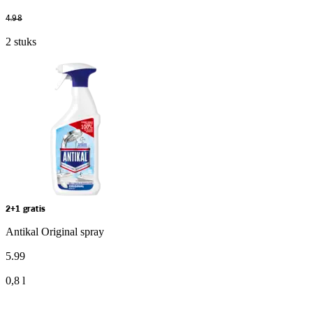
4
.
98
2 stuks
2+1 gratis
Antikal Original spray
5
.
99
0,8 l