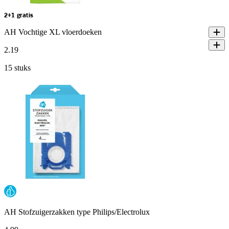
2+1 gratis
AH Vochtige XL vloerdoeken
2
.
19
15 stuks
AH Stofzuigerzakken type Philips/Electrolux