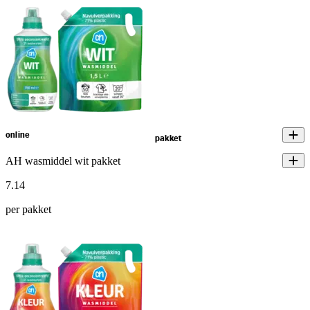
online
pakket
AH wasmiddel wit pakket
7
.
14
per pakket