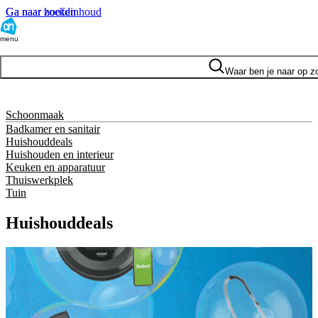
Ga naar hoofdinhoud
Ga naar zoeken
menu
Waar ben je naar op z
Schoonmaak
Badkamer en sanitair
Huishouddeals
Huishouden en interieur
Keuken en apparatuur
Thuiswerkplek
Tuin
Huishouddeals