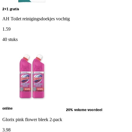
2+1 gratis
AH Toilet reinigingsdoekjes vochtig
1
.
59
40 stuks
online
20% volume voordeel
Glorix pink flower bleek 2-pack
3
.
98