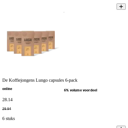
De Koffiejongens Lungo capsules 6-pack
online
6% volume voordeel
28
.
14
29
.
94
6 stuks