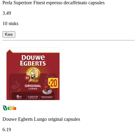
Perla Superiore Finest espresso decaffeinato capsules
3
.
49
10 stuks
Kies
Douwe Egberts Lungo original capsules
6
.
19