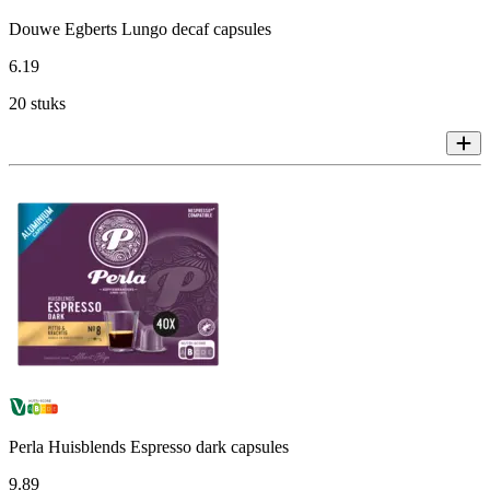
Douwe Egberts Lungo decaf capsules
6
.
19
20 stuks
Perla Huisblends Espresso dark capsules
9
.
89