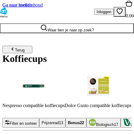
Ga naar hoofdinhoud
Ga naar zoeken
Inloggen
0.00
menu
Waar ben je naar op zoek?
Terug
Koffiecups
Nespresso compatible koffiecups
Dolce Gusto compatible koffiecups
Prijzenrad
13
Bonus
22
Filter en sorteer
Biologisch
17
Ve