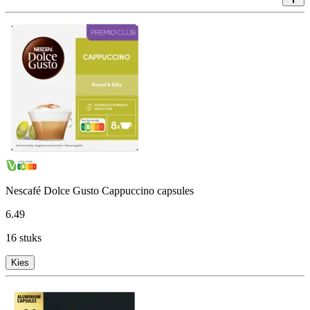
Nescafé Dolce Gusto Cappuccino capsules
6
.
49
16 stuks
Kies