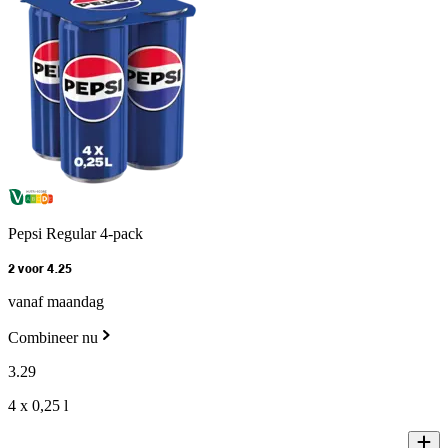
Pepsi Regular 4-pack
2 voor 4.25
vanaf maandag
Combineer nu
3
.
29
4 x 0,25 l