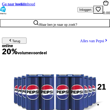
Ga naar hoofdinhoud
Ga naar zoeken
Inloggen
0.00
menu
Waar ben je naar op zoek?
Alles van Pepsi
Terug
online
20%
volume
voordeel
21
.