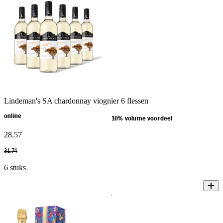
Lindeman's SA chardonnay viognier 6 flessen
online
10% volume voordeel
28
.
57
31
.
74
6 stuks