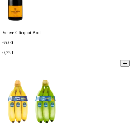
Veuve Clicquot Brut
65
.
00
0,75 l