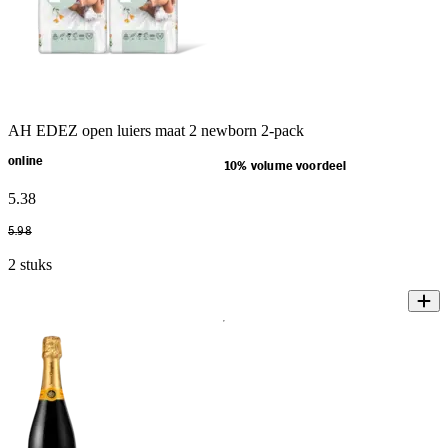
AH EDEZ open luiers maat 2 newborn 2-pack
online
10% volume voordeel
5
.
38
5
.
98
2 stuks