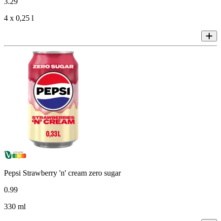
3
.
29
4 x 0,25 l
Pepsi Strawberry 'n' cream zero sugar
0
.
99
330 ml