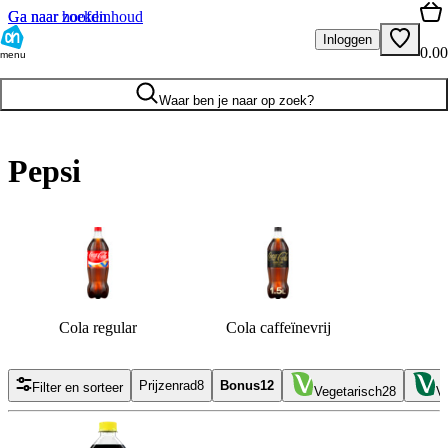
Ga naar hoofdinhoud
Ga naar zoeken
Inloggen
0.00
menu
Waar ben je naar op zoek?
Pepsi
Cola regular
Cola caffeïnevrij
Prijzenrad
8
Bonus
12
Filter en sorteer
Vegetarisch
28
V