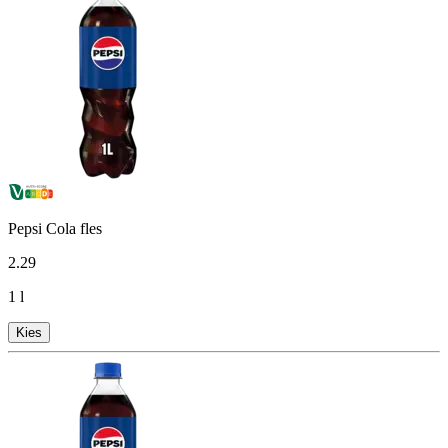
Pepsi Cola fles
2
.
29
1 l
Kies