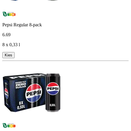
Pepsi Regular 8-pack
6
.
69
8 x 0,33 l
Kies