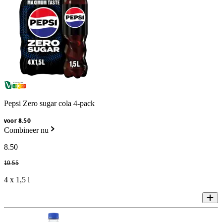
Pepsi Zero sugar cola 4-pack
voor 8.50
Combineer nu
8
.
50
10
.
55
4 x 1,5 l