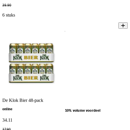
39
.
90
6 stuks
De Klok Bier 48-pack
online
10% volume voordeel
34
.
11
37
.
90