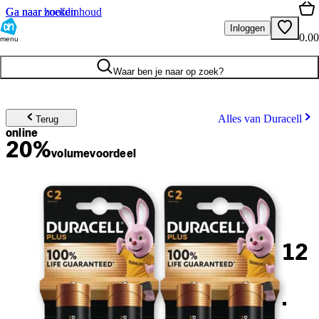
Ga naar hoofdinhoud
Ga naar zoeken
Inloggen
0.00
menu
Waar ben je naar op zoek?
Alles van Duracell
Terug
online
20%
volume
voordeel
12
.