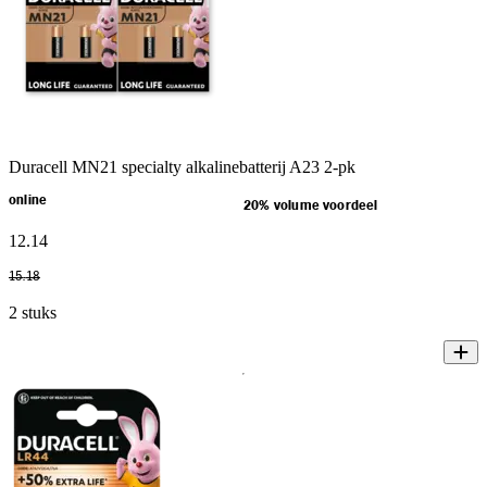
Duracell MN21 specialty alkalinebatterij A23 2-pk
online
20% volume voordeel
12
.
14
15
.
18
2 stuks