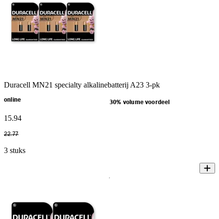
Duracell MN21 specialty alkalinebatterij A23 3-pk
online
30% volume voordeel
15
.
94
22
.
77
3 stuks