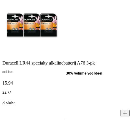
Duracell LR44 specialty alkalinebatterij A76 3-pk
online
30% volume voordeel
15
.
94
22
.
77
3 stuks