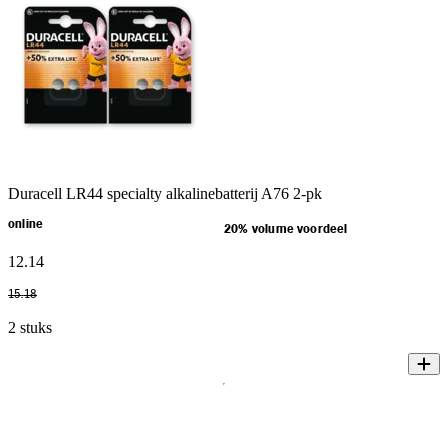
Duracell LR44 specialty alkalinebatterij A76 2-pk
online
20% volume voordeel
12
.
14
15
.
18
2 stuks