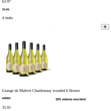
63
.
97
79
.
96
4 stuks
Grange de Malivet Chardonnay wooded 6 flessen
online
10% volume voordeel
35
.
91