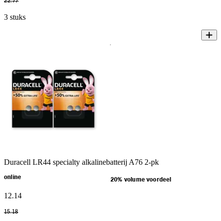
22
.
77
3 stuks
Duracell LR44 specialty alkalinebatterij A76 2-pk
online
20% volume voordeel
12
.
14
15
.
18