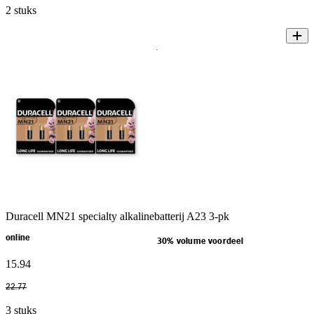
2 stuks
Duracell MN21 specialty alkalinebatterij A23 3-pk
online
30% volume voordeel
15
.
94
22
.
77
3 stuks