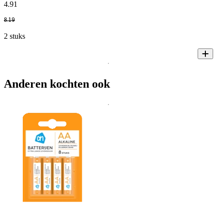
4
.
91
8
.
19
2 stuks
Anderen kochten ook