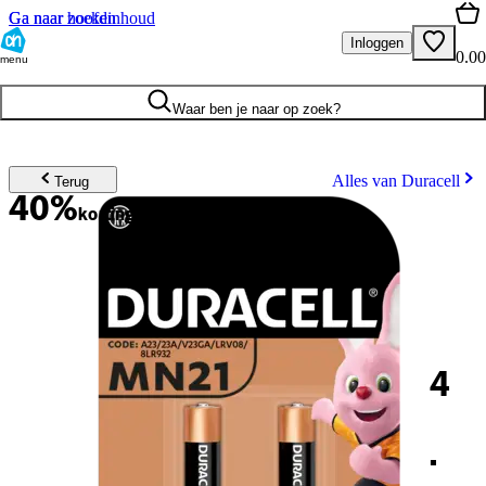
Ga naar hoofdinhoud
Ga naar zoeken
Inloggen
0.00
menu
Waar ben je naar op zoek?
Alles van Duracell
Terug
40%
korting
4
.