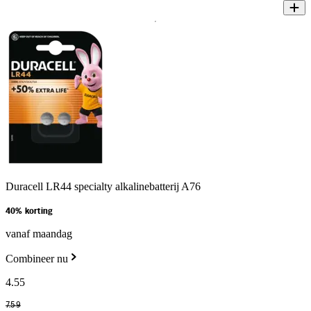
Duracell LR44 specialty alkalinebatterij A76
40% korting
vanaf maandag
Combineer nu
4
.
55
7
.
59