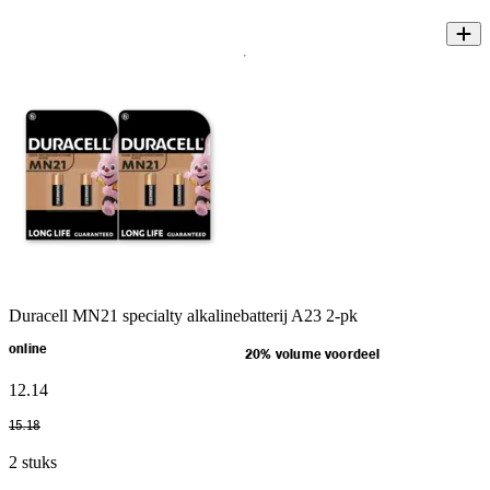
Duracell MN21 specialty alkalinebatterij A23 2-pk
online
20% volume voordeel
12
.
14
15
.
18
2 stuks