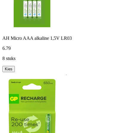
AH Micro AAA alkaline 1,5V LR03
6
.
79
8 stuks
Kies