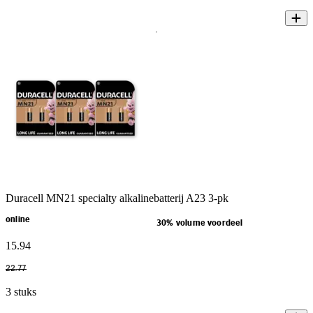
Duracell MN21 specialty alkalinebatterij A23 3-pk
online
30% volume voordeel
15
.
94
22
.
77
3 stuks