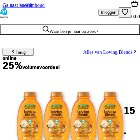
Ga naar hoofdinhoud
Ga naar zoeken
Inloggen
0.00
menu
Waar ben je naar op zoek?
Alles van Loving Blends
Terug
online
25%
volume
voordeel
15
.