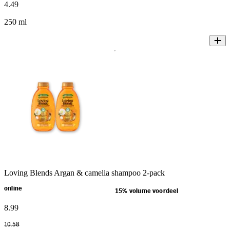
4
.
49
250 ml
Loving Blends Argan & camelia shampoo 2-pack
online
15% volume voordeel
8
.
99
10
.
58