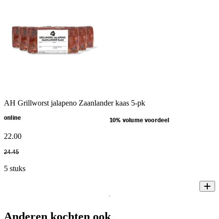
AH Grillworst jalapeno Zaanlander kaas 5-pk
online
10% volume voordeel
22
.
00
24
.
45
5 stuks
Anderen kochten ook