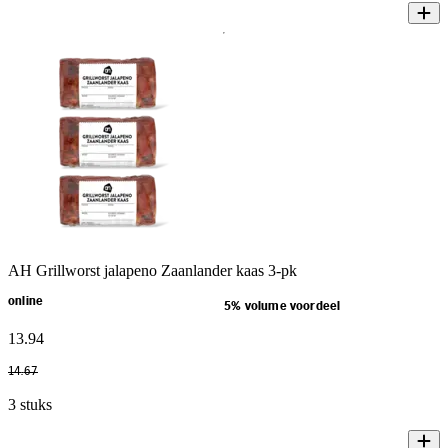
AH Grillworst jalapeno Zaanlander kaas 3-pk
online
5% volume voordeel
13
.
94
14
.
67
3 stuks