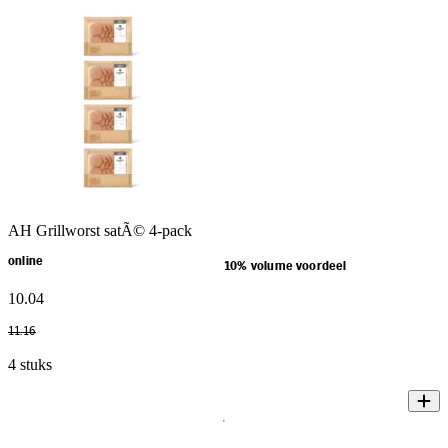
AH Grillworst satÃ© 4-pack
online
10% volume voordeel
10
.
04
11
.
16
4 stuks