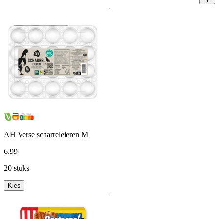
AH Verse scharreleieren M
6
.
99
20 stuks
Kies