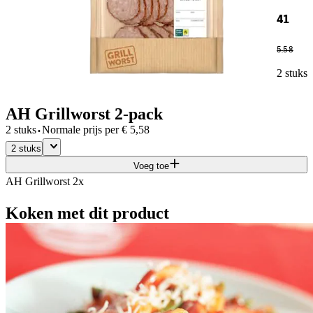
41
5
.
58
2 stuks
AH Grillworst 2-pack
·
2 stuks
Normale prijs per
€
5,58
2 stuks
Voeg toe
AH Grillworst 2x
Koken met dit product