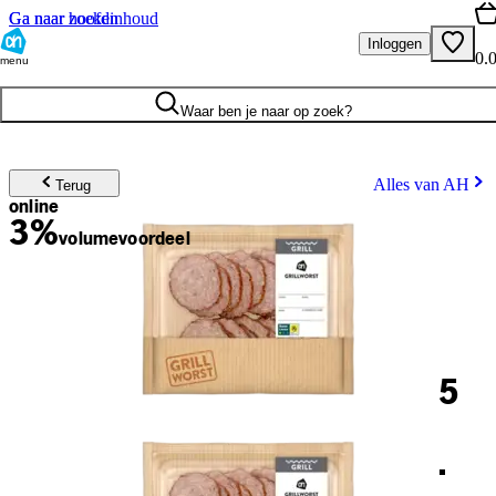
Ga naar hoofdinhoud
Ga naar zoeken
Inloggen
0.
menu
Waar ben je naar op zoek?
Alles van AH
Terug
online
3%
volume
voordeel
5
.