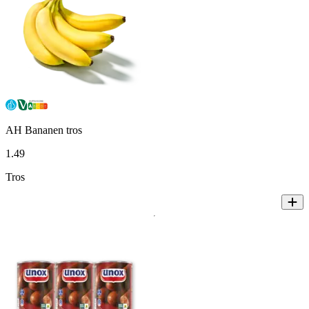
AH Bananen tros
1
.
49
Tros