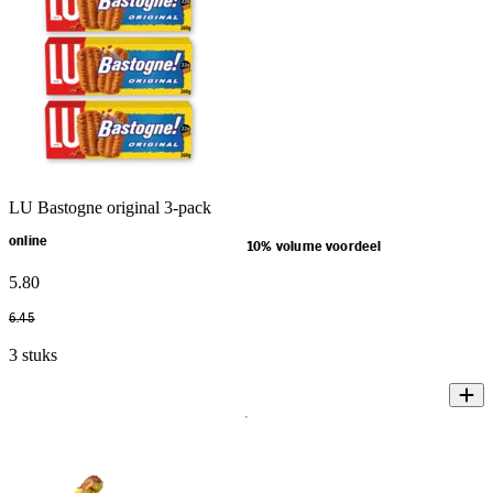
LU Bastogne original 3-pack
online
10% volume voordeel
5
.
80
6
.
45
3 stuks