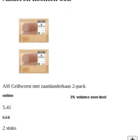
AH Grillworst met zaanlanderkaas 2-pack
online
3% volume voordeel
5
.
41
5
.
58
2 stuks