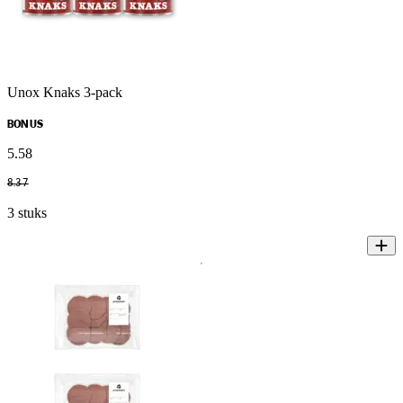
Unox Knaks 3-pack
BONUS
5
.
58
8
.
37
3 stuks