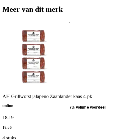
Meer van dit merk
AH Grillworst jalapeno Zaanlander kaas 4-pk
online
7% volume voordeel
18
.
19
19
.
56
4 stuks