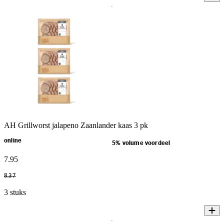
AH Grillworst jalapeno Zaanlander kaas 3 pk
online
5% volume voordeel
7
.
95
8
.
37
3 stuks