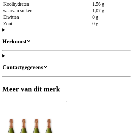
Koolhydraten
1,56 g
waarvan suikers
1,07 g
Eiwitten
0 g
Zout
0 g
Herkomst
Contactgegevens
Meer van dit merk