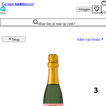
Ga naar hoofdinhoud
Ga naar zoeken
Inloggen
0.
menu
Waar ben je naar op zoek?
Alles van Hola!
Terug
3
.