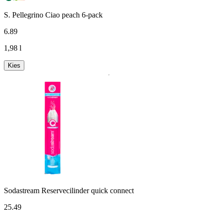
S. Pellegrino Ciao peach 6-pack
6
.
89
1,98 l
Kies
Sodastream Reservecilinder quick connect
25
.
49