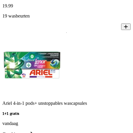
19
.
99
19 wasbeurten
Ariel 4-in-1 pods+ unstoppables wascapsules
1+1 gratis
vandaag