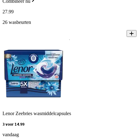
Combineer nu
27
.
99
26 wasbeurten
Lenor Zeebries wasmiddelcapsules
3 voor 14.99
vandaag