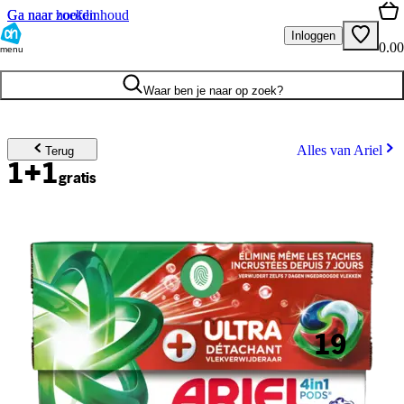
Ga naar hoofdinhoud
Ga naar zoeken
Inloggen
0.00
menu
Waar ben je naar op zoek?
Alles van Ariel
Terug
1+1
gratis
19
.