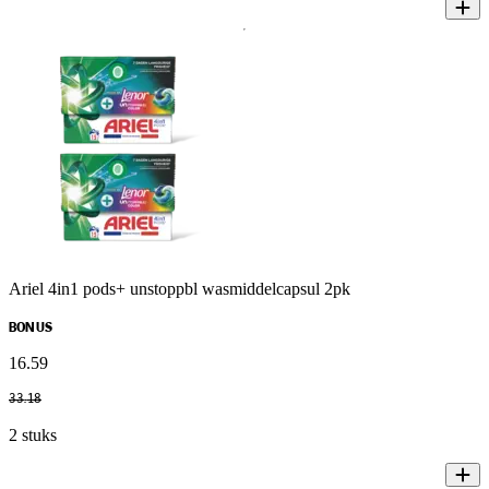
Ariel 4in1 pods+ unstoppbl wasmiddelcapsul 2pk
BONUS
16
.
59
33
.
18
2 stuks