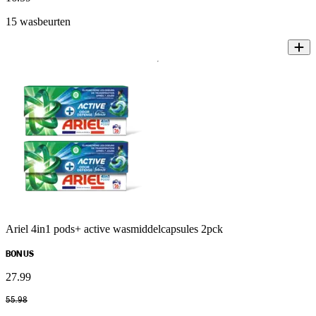
15 wasbeurten
Ariel 4in1 pods+ active wasmiddelcapsules 2pck
BONUS
27
.
99
55
.
98