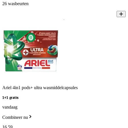
26 wasbeurten
Ariel 4in1 pods+ ultra wasmiddelcapsules
1+1 gratis
vandaag
Combineer nu
16
.
59