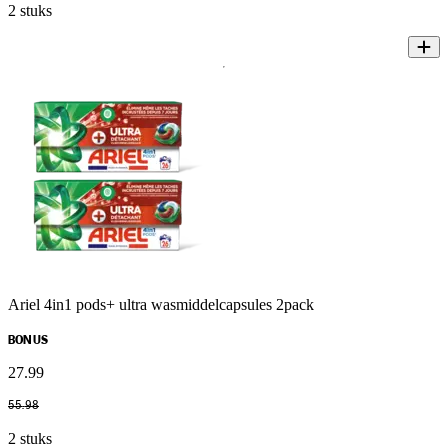
2 stuks
Ariel 4in1 pods+ ultra wasmiddelcapsules 2pack
BONUS
27
.
99
55
.
98
2 stuks