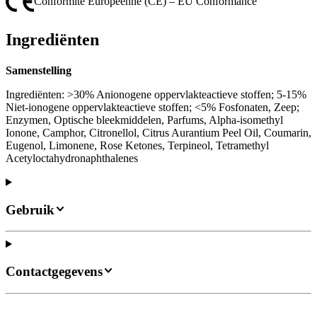
Conformité Européenne (CE) – EU Conformance
Ingrediënten
Samenstelling
Ingrediënten: >30% Anionogene oppervlakteactieve stoffen; 5-15%
Niet-ionogene oppervlakteactieve stoffen; <5% Fosfonaten, Zeep;
Enzymen, Optische bleekmiddelen, Parfums, Alpha-isomethyl
Ionone, Camphor, Citronellol, Citrus Aurantium Peel Oil, Coumarin,
Eugenol, Limonene, Rose Ketones, Terpineol, Tetramethyl
Acetyloctahydronaphthalenes
Gebruik
Contactgegevens