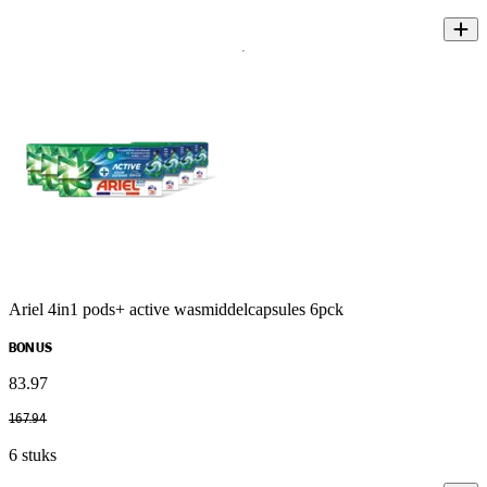
Ariel 4in1 pods+ active wasmiddelcapsules 6pck
BONUS
83
.
97
167
.
94
6 stuks