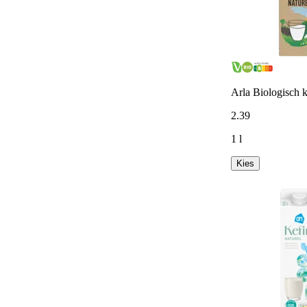
Arla Biologisch k
2
.
39
1 l
Kies