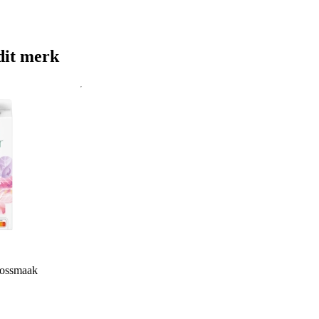
dit merk
oossmaak