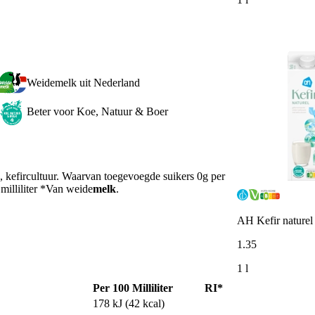
Weidemelk uit Nederland
Beter voor Koe, Natuur & Boer
a, kefircultuur. Waarvan toegevoegde suikers 0g per
milliliter *Van weide
melk
.
AH Kefir naturel
1
.
35
1 l
Per 100 Milliliter
RI*
178 kJ (42 kcal)