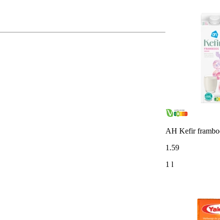
AH Kefir framb
1
.
59
1 l