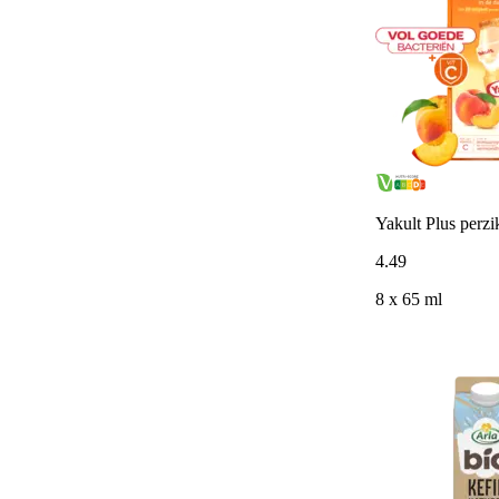
Yakult Plus perz
4
.
49
8 x 65 ml