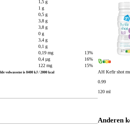
1,5 g
1 g
0,5 g
3,8 g
3,8 g
0 g
3,4 g
0,1 g
0,19 mg
13%
0,4 µg
16%
122 mg
15%
AH Kefir shot mul
de volwassene is 8400 kJ / 2000 kcal
0
.
99
120 ml
Anderen k