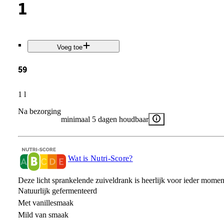
1
.
Voeg toe
59
1 l
Na bezorging
minimaal 5 dagen houdbaar
Wat is Nutri-Score?
Deze licht sprankelende zuiveldrank is heerlijk voor ieder momen
Natuurlijk gefermenteerd
Met vanillesmaak
Mild van smaak