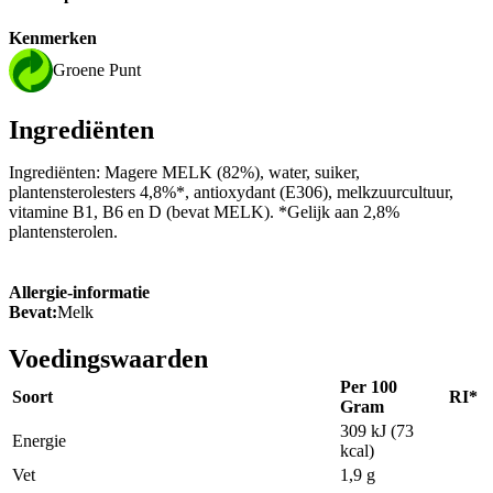
Kenmerken
Groene Punt
Ingrediënten
Ingrediënten: Magere MELK (82%), water, suiker,
plantensterolesters 4,8%*, antioxydant (E306), melkzuurcultuur,
vitamine B1, B6 en D (bevat MELK). *Gelijk aan 2,8%
plantensterolen.
Allergie-informatie
Bevat:
Melk
Voedingswaarden
Per 100
Soort
RI*
Gram
309 kJ (73
Energie
kcal)
Vet
1,9 g