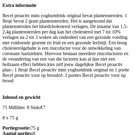
Extra informatie
Becel proactiv mini yoghurtdrink original bevat plantensterolen. 1
flesje bevat 2 gram plantensterolen. Het is aangetoond dat
plantensterolen het bloedcholesterol verlagen. De inname van 1,5-
2,4g plantensterolen per dag kan het cholesterol met 7 tot 10%
verlagen na 2 tot 3 weken als onderdeel van een gezonde voeding
met voldoende groente en fruit en een gezonde leefstijl. Een hoog
cholesterolgehalte is een risicofactor voor de ontwikkeling van
coronaire hartziekten. Hiervoor bestaan meerdere risicofactoren en
de verandering van een van die factoren kan al dan niet een
heilzaam effect hebben.kies zelf jouw dagelijkse Becel proactiv
plan:- 1 flesje Becel proactiv mini yoghurtdrink original en 1 portie
Becel proactiv voor op broodof- 2 porties Becel proactiv voor op
brood
Inhoud en gewicht
75 Milliliter. 8 Stuks
8 x 75 g
Portiegrootte:
75 g
Aantal porties:
8