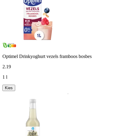
Optimel Drinkyoghurt vezels framboos bosbes
2
.
19
1 l
Kies