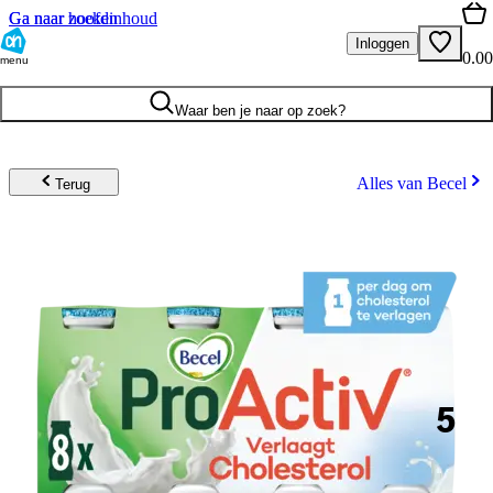
Ga naar hoofdinhoud
Ga naar zoeken
Inloggen
0.00
menu
Waar ben je naar op zoek?
Alles van Becel
Terug
5
.