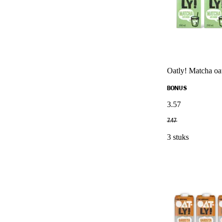
Oatly! Matcha oa
BONUS
3
.
57
7
.
47
3 stuks