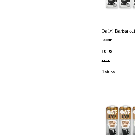
Oatly! Barista edi
online
10
.
98
11
.
56
4 stuks