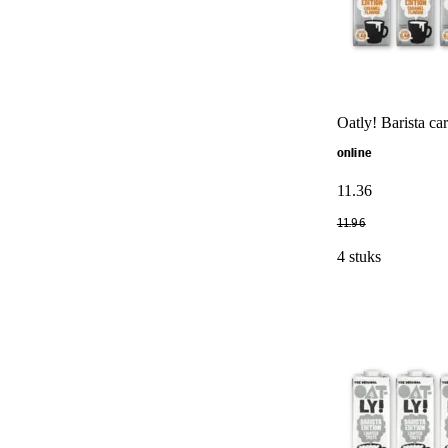
Oatly! Barista ca
online
11
.
36
11
.
96
4 stuks