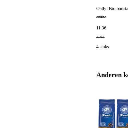
Oatly! Bio barist
online
11
.
36
11
.
96
4 stuks
Anderen k