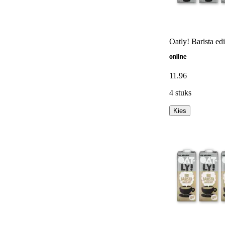
Oatly! Barista ed
online
11
.
96
4 stuks
Kies