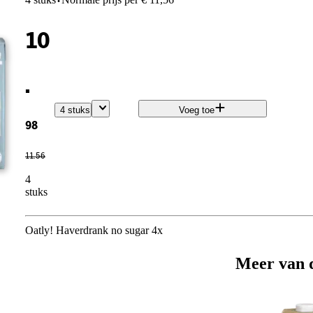
·
10
.
4 stuks
Voeg toe
98
11
.
56
4
stuks
Oatly! Haverdrank no sugar 4x
Meer van 