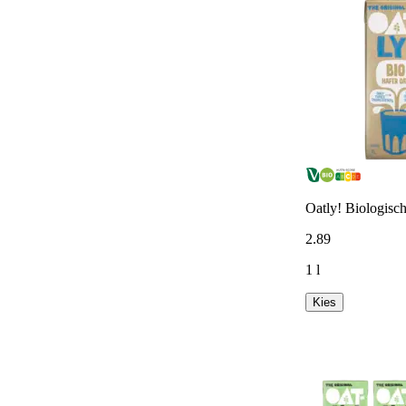
Oatly! Biologisc
2
.
89
1 l
Kies