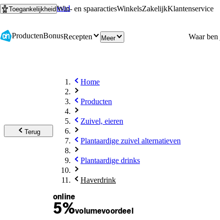
Ga naar hoofdinhoud
Ga naar zoeken
Win- en spaaracties
Winkels
Zakelijk
Klantenservice
Toegankelijkheid
Producten
Bonus
Recepten
Meer
Home
Producten
Zuivel, eieren
Terug
Plantaardige zuivel alternatieven
Plantaardige drinks
Haverdrink
online
5%
volume
voordeel