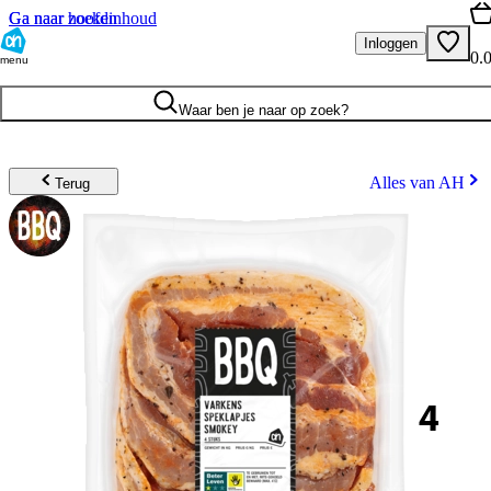
Ga naar hoofdinhoud
Ga naar zoeken
Inloggen
0.
menu
Waar ben je naar op zoek?
Alles van AH
Terug
4
.