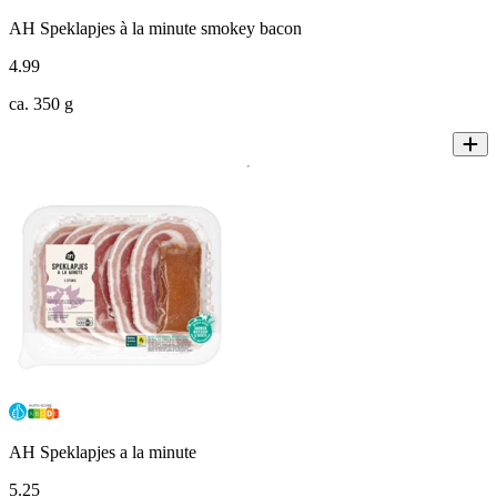
AH Speklapjes à la minute smokey bacon
4
.
99
ca. 350 g
AH Speklapjes a la minute
5
.
25