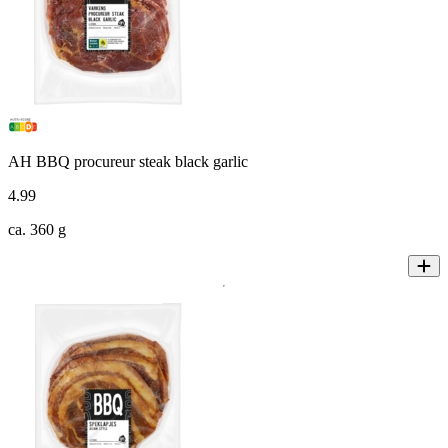
AH BBQ procureur steak black garlic
4
.
99
ca. 360 g