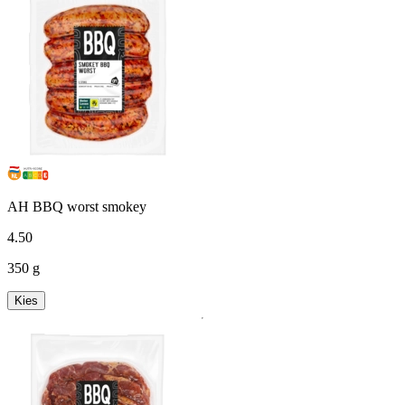
AH BBQ worst smokey
4
.
50
350 g
Kies