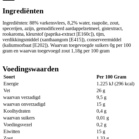
Ingrediënten
Ingrediënten: 88% varkensvlees, 8,2% water, raapolie, zout,
specerijen, azijn, gemodificeerd aardappelzetmeel, gistextract,
rookaroma, kleurstof (paprika-extract [E160c]), tijm,
verdikkingsmiddel (xanthaangom [E415]), conserveermiddel
(kaliumsorbaat [E202]). Waarvan toegevoegde suikers 0g per 100
gram en waarvan toegevoegd zout 1,18g per 100 gram
Voedingswaarden
Soort
Per 100 Gram
Energie
1.225 kJ (296 kcal)
Vet
26 g
waarvan verzadigd
9,5 g
waarvan onverzadigd
15 g
Koolhydraten
0,4 g
waarvan suikers
0,01 g
Voedingsvezel
0,2 g
Eiwitten
15 g
Zout
1,33 g