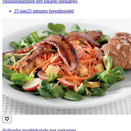
Spinaziestamppot met pikante speklapjes
25
min
25 minuten bereidingstijd
Hollandse maaltijdsalade met spekrepen