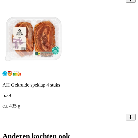
AH Gekruide speklap 4 stuks
5
.
39
ca. 435 g
Anderen kochten ook