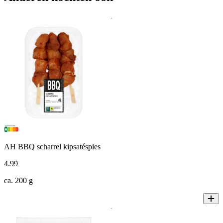
AH BBQ scharrel kipsatéspies
4
.
99
ca. 200 g