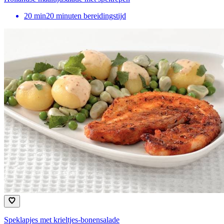
20
min
20 minuten bereidingstijd
Speklapjes met krieltjes-bonensalade