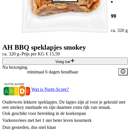
99
ca. 320 g
AH BBQ speklapjes smokey
·
ca. 320 g
Prijs per
KG
€
15,59
Voeg toe
Na bezorging
minimaal 6 dagen houdbaar
Wat is Nutri-Score?
Ouderwets lekkere speklapjes. De lapjes zijn al voor je gekruid met
een smokey marinade en zijn daarmee extra rijk van smaak.
Ook geschikt voor bereiding in de koekenpan
Varkensvlees met het 1 ster beter leven keurmerk
Dun gesneden, dus snel klaar