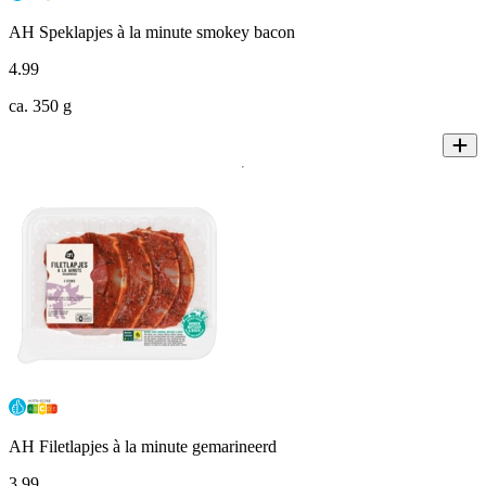
AH Speklapjes à la minute smokey bacon
4
.
99
ca. 350 g
AH Filetlapjes à la minute gemarineerd
3
.
99