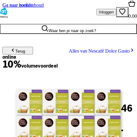
Ga naar hoofdinhoud
Ga naar zoeken
Inloggen
0.00
menu
Waar ben je naar op zoek?
Alles van Nescafé Dolce Gusto
Terug
online
10%
volume
voordeel
46
.