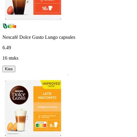
Nescafé Dolce Gusto Lungo capsules
6
.
49
16 stuks
Kies