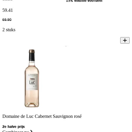
15% volume voordeel
59
.
41
69
.
90
2 stuks
Domaine de Luc Cabernet Sauvignon rosé
2e halve prijs