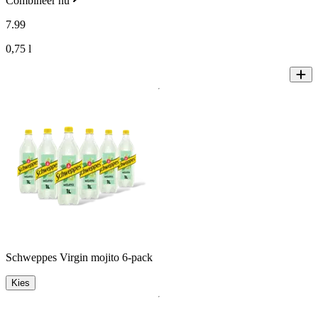
Combineer nu
7
.
99
0,75 l
Schweppes Virgin mojito 6-pack
Kies