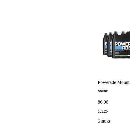
Powerade Mounta
online
86
.
06
101
.
25
5 stuks