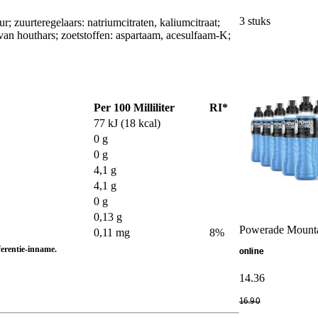
3 stuks
r; zuurteregelaars: natriumcitraten, kaliumcitraat;
s van houthars; zoetstoffen: aspartaam, acesulfaam-K;
Per 100 Milliliter
RI*
77 kJ (18 kcal)
0 g
0 g
4,1 g
4,1 g
0 g
0,13 g
Powerade Mounta
0,11 mg
8%
ferentie-inname.
online
14
.
36
16
.
90