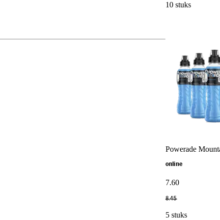
10 stuks
Powerade Mountai
online
7
.
60
8
.
45
5 stuks