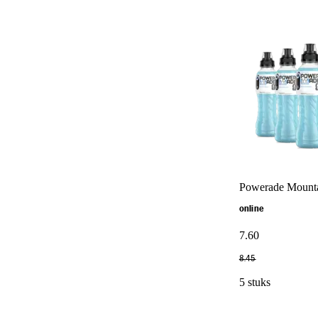
Powerade Mountai
online
7
.
60
8
.
45
5 stuks