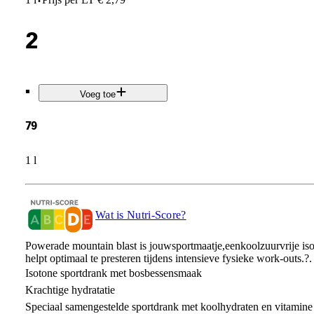
·
2
.
Voeg toe
79
1 l
Wat is Nutri-Score?
Powerade mountain blast is jouwsportmaatje,eenkoolzuurvrije iso
helpt optimaal te presteren tijdens intensieve fysieke work-outs.?.
Isotone sportdrank met bosbessensmaak
Krachtige hydratatie
Speciaal samengestelde sportdrank met koolhydraten en vitamine