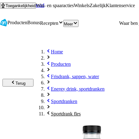
Ga naar hoofdinhoud
Ga naar zoeken
Win- en spaaracties
Winkels
Zakelijk
Klantenservice
Toegankelijkheid
Producten
Bonus
Recepten
Meer
Home
Producten
Frisdrank, sappen, water
Terug
Energy drink, sportdranken
Sportdranken
Sportdrank fles