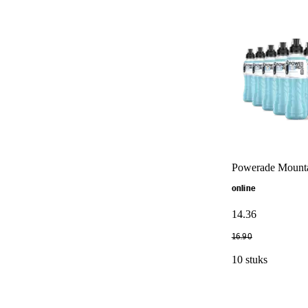
Powerade Mountai
online
14
.
36
16
.
90
10 stuks