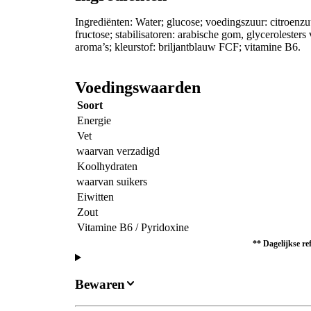
Ingrediënten: Water; glucose; voedingszuur: citroenzuu
fructose; stabilisatoren: arabische gom, glycerolester
aroma’s; kleurstof: briljantblauw FCF; vitamine B6.
Voedingswaarden
Soort
Energie
Vet
waarvan verzadigd
Koolhydraten
waarvan suikers
Eiwitten
Zout
Vitamine B6 / Pyridoxine
** Dagelijkse re
Bewaren