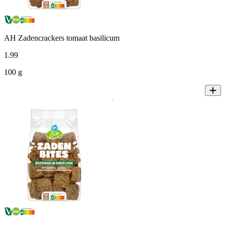
AH Zadencrackers tomaat basilicum
1
.
99
100 g