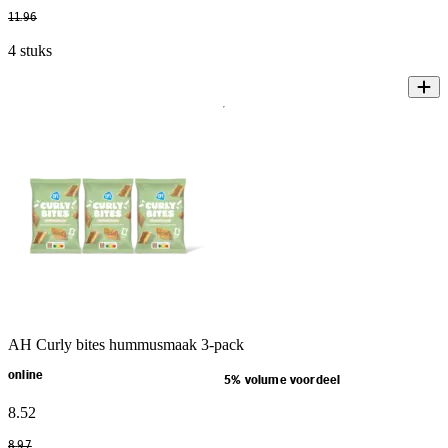
11
.
96
4 stuks
AH Curly bites hummusmaak 3-pack
online
5% volume voordeel
8
.
52
8
.
97