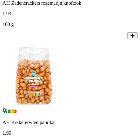
AH Zadencrackers rozemarijn knoflook
1
.
99
100 g
AH Kikkererwten paprika
1
.
99