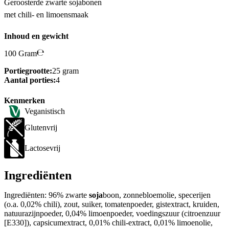
Geroosterde zwarte sojabonen
met chili- en limoensmaak
Inhoud en gewicht
100 Gram
Portiegrootte:
25 gram
Aantal porties:
4
Kenmerken
Veganistisch
Glutenvrij
Lactosevrij
Ingrediënten
Ingrediënten: 96% zwarte
soja
boon, zonnebloemolie, specerijen
(o.a. 0,02% chili), zout, suiker, tomatenpoeder, gistextract, kruiden,
natuurazijnpoeder, 0,04% limoenpoeder, voedingszuur (citroenzuur
[E330]), capsicumextract, 0,01% chili-extract, 0,01% limoenolie,