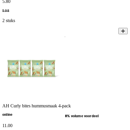
5
.
80
5
.
98
2 stuks
AH Curly bites hummusmaak 4-pack
online
8% volume voordeel
11
.
00