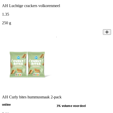
AH Luchtige crackers volkorenmeel
1
.
35
250 g
AH Curly bites hummusmaak 2-pack
online
3% volume voordeel