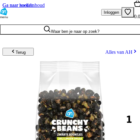
Ga naar hoofdinhoud
Ga naar zoeken
Inloggen
0.
menu
Waar ben je naar op zoek?
Alles van AH
Terug
1
.