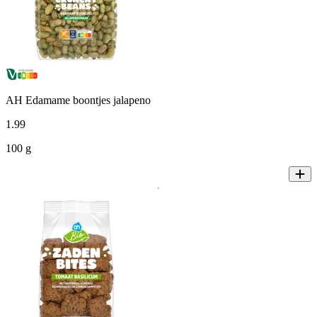
AH Edamame boontjes jalapeno
1
.
99
100 g