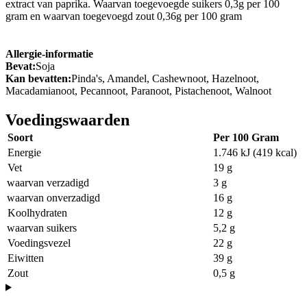
extract van paprika. Waarvan toegevoegde suikers 0,3g per 100
gram en waarvan toegevoegd zout 0,36g per 100 gram
Allergie-informatie
Bevat:
Soja
Kan bevatten:
Pinda's, Amandel, Cashewnoot, Hazelnoot,
Macadamianoot, Pecannoot, Paranoot, Pistachenoot, Walnoot
Voedingswaarden
Soort
Per 100 Gram
Energie
1.746 kJ (419 kcal)
Vet
19 g
waarvan verzadigd
3 g
waarvan onverzadigd
16 g
Koolhydraten
12 g
waarvan suikers
5,2 g
Voedingsvezel
22 g
Eiwitten
39 g
Zout
0,5 g