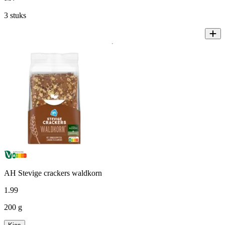
3 stuks
AH Stevige crackers waldkorn
1
.
99
200 g