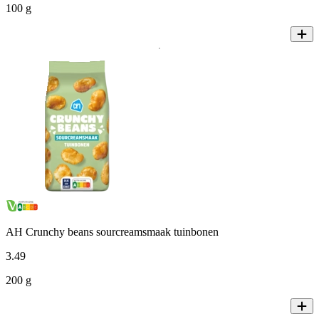
100 g
AH Crunchy beans sourcreamsmaak tuinbonen
3
.
49
200 g