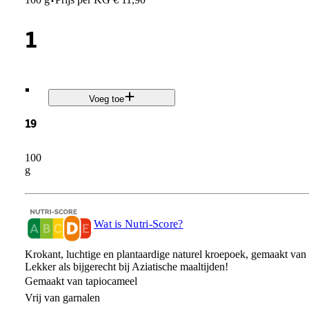
·
1
.
Voeg toe
19
100
g
Wat is Nutri-Score?
Krokant, luchtige en plantaardige naturel kroepoek, gemaakt va
Lekker als bijgerecht bij Aziatische maaltijden!
Gemaakt van tapiocameel
Vrij van garnalen