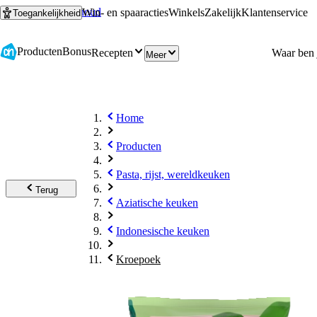
Ga naar hoofdinhoud
Ga naar zoeken
Win- en spaaracties
Winkels
Zakelijk
Klantenservice
Toegankelijkheid
Producten
Bonus
Recepten
Meer
Home
Producten
Pasta, rijst, wereldkeuken
Terug
Aziatische keuken
Indonesische keuken
Kroepoek