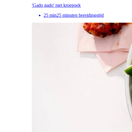
'Gado gado' met kroepoek
25
min
25 minuten bereidingstijd