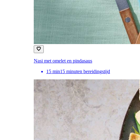
Nasi met omelet en pindasaus
15
min
15 minuten bereidingstijd