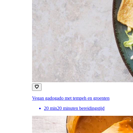
Vegan gadogado met tempeh en groenten
20
min
20 minuten bereidingstijd