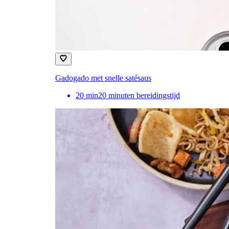
Gadogado met snelle satésaus
20
min
20 minuten bereidingstijd