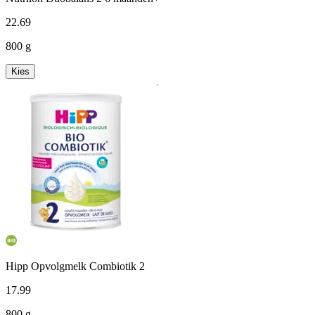
22
.
69
800 g
Kies
Hipp Opvolgmelk Combiotik 2
17
.
99
800 g