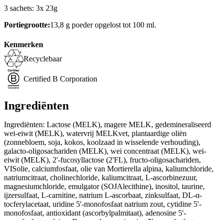
3 sachets: 3x 23g
Portiegrootte:
13,8 g poeder opgelost tot 100 ml.
Kenmerken
Recyclebaar
Certified B Corporation
Ingrediënten
Ingrediënten: Lactose (MELK), magere MELK, gedemineraliseerd
wei-eiwit (MELK), watervrij MELKvet, plantaardige oliën
(zonnebloem, soja, kokos, koolzaad in wisselende verhouding),
galacto-oligosachariden (MELK), wei concentraat (MELK), wei-
eiwit (MELK), 2'-fucosyllactose (2'FL), fructo-oligosachariden,
VISolie, calciumfosfaat, olie van Mortierella alpina, kaliumchloride,
natriumcitraat, cholinechloride, kaliumcitraat, L-ascorbinezuur,
magnesiumchloride, emulgator (SOJAlecithine), inositol, taurine,
ijzersulfaat, L-carnitine, natrium L-ascorbaat, zinksulfaat, DL-α-
tocferylacetaat, uridine 5'-monofosfaat natrium zout, cytidine 5'-
monofosfaat, antioxidant (ascorbylpalmitaat), adenosine 5'-