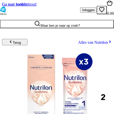
Ga naar hoofdinhoud
Ga naar zoeken
Inloggen
0.00
menu
Waar ben je naar op zoek?
Alles van Nutrilon
Terug
2
.