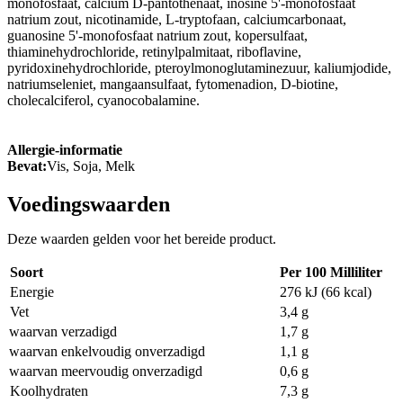
monofosfaat, calcium D-pantothenaat, inosine 5'-monofosfaat
natrium zout, nicotinamide, L-tryptofaan, calciumcarbonaat,
guanosine 5'-monofosfaat natrium zout, kopersulfaat,
thiaminehydrochloride, retinylpalmitaat, riboflavine,
pyridoxinehydrochloride, pteroylmonoglutaminezuur, kaliumjodide,
natriumseleniet, mangaansulfaat, fytomenadion, D-biotine,
cholecalciferol, cyanocobalamine.
Allergie-informatie
Bevat:
Vis, Soja, Melk
Voedingswaarden
Deze waarden gelden voor het bereide product.
Soort
Per 100 Milliliter
Energie
276 kJ (66 kcal)
Vet
3,4 g
waarvan verzadigd
1,7 g
waarvan enkelvoudig onverzadigd
1,1 g
waarvan meervoudig onverzadigd
0,6 g
Koolhydraten
7,3 g