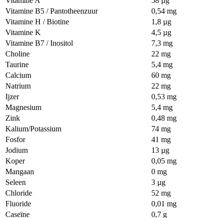
Vitamine A
58 µg
Vitamine B5 / Pantotheenzuur
0,54 mg
Vitamine H / Biotine
1,8 µg
Vitamine K
4,5 µg
Vitamine B7 / Inositol
7,3 mg
Choline
22 mg
Taurine
5,4 mg
Calcium
60 mg
Natrium
22 mg
Ijzer
0,53 mg
Magnesium
5,4 mg
Zink
0,48 mg
Kalium/Potassium
74 mg
Fosfor
41 mg
Jodium
13 µg
Koper
0,05 mg
Mangaan
0 mg
Seleen
3 µg
Chloride
52 mg
Fluoride
0,01 mg
Caseïne
0,7 g