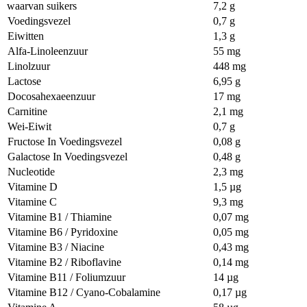
waarvan suikers
7,2 g
Voedingsvezel
0,7 g
Eiwitten
1,3 g
Alfa-Linoleenzuur
55 mg
Linolzuur
448 mg
Lactose
6,95 g
Docosahexaeenzuur
17 mg
Carnitine
2,1 mg
Wei-Eiwit
0,7 g
Fructose In Voedingsvezel
0,08 g
Galactose In Voedingsvezel
0,48 g
Nucleotide
2,3 mg
Vitamine D
1,5 µg
Vitamine C
9,3 mg
Vitamine B1 / Thiamine
0,07 mg
Vitamine B6 / Pyridoxine
0,05 mg
Vitamine B3 / Niacine
0,43 mg
Vitamine B2 / Riboflavine
0,14 mg
Vitamine B11 / Foliumzuur
14 µg
Vitamine B12 / Cyano-Cobalamine
0,17 µg