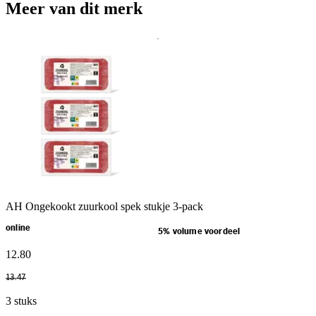
Meer van dit merk
AH Ongekookt zuurkool spek stukje 3-pack
online
5% volume voordeel
12
.
80
13
.
47
3 stuks