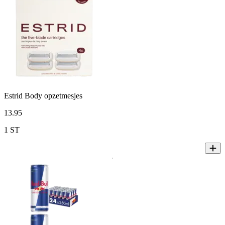
Estrid Body opzetmesjes
13
.
95
1 ST