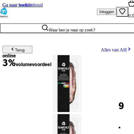
Ga naar hoofdinhoud
Ga naar zoeken
Inloggen
0.
menu
Waar ben je naar op zoek?
Alles van AH
Terug
online
3%
volume
voordeel
9
.