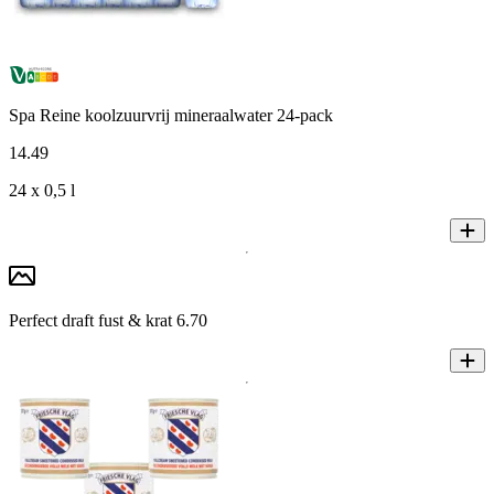
Spa Reine koolzuurvrij mineraalwater 24-pack
14
.
49
24 x 0,5 l
Perfect draft fust & krat 6.70