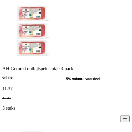
AH Gerookt ontbijtspek stukje 3-pack
online
5% volume voordeel
11
.
37
11
.
97
3 stuks