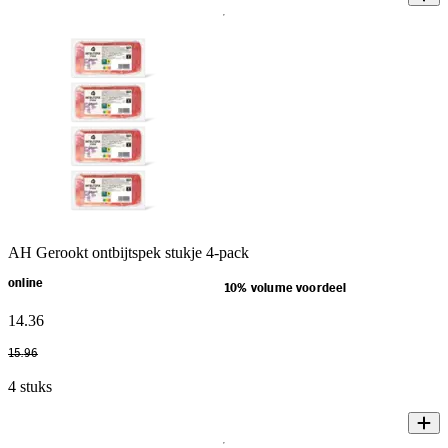
AH Gerookt ontbijtspek stukje 4-pack
online
10% volume voordeel
14
.
36
15
.
96
4 stuks