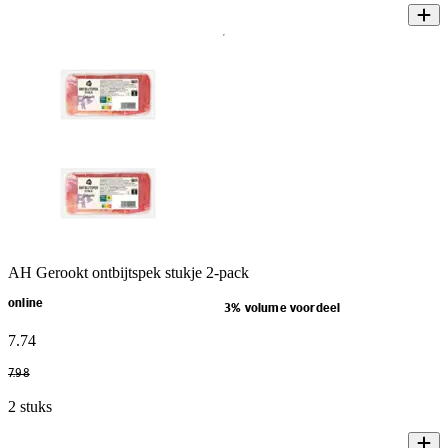
AH Gerookt ontbijtspek stukje 2-pack
online
3% volume voordeel
7
.
74
7
.
98
2 stuks