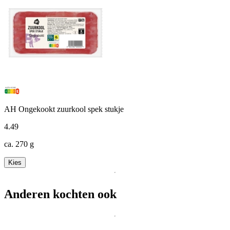
AH Ongekookt zuurkool spek stukje
4
.
49
ca. 270 g
Kies
Anderen kochten ook