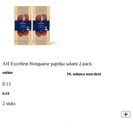
AH Excellent Hongaarse paprika salami 2-pack
online
3% volume voordeel
8
.
13
8
.
38
2 stuks