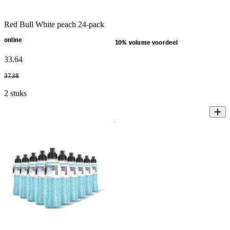
Red Bull White peach 24-pack
online
10% volume voordeel
33
.
64
37
.
38
2 stuks