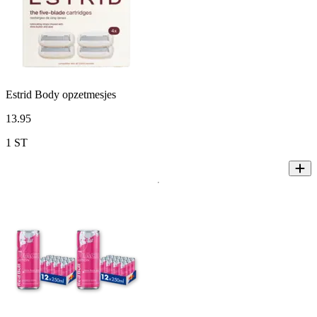
Estrid Body opzetmesjes
13
.
95
1 ST