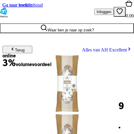
Ga naar hoofdinhoud
Ga naar zoeken
Inloggen
0.00
menu
Waar ben je naar op zoek?
Alles van AH Excellent
Terug
online
3%
volume
voordeel
9
.