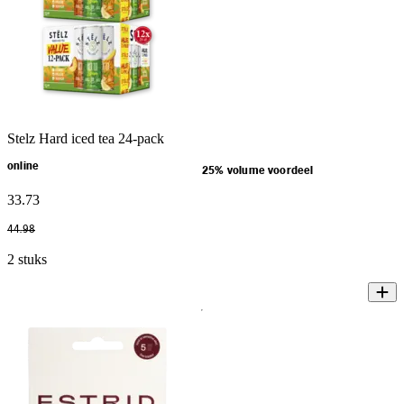
Stelz Hard iced tea 24-pack
online
25% volume voordeel
33
.
73
44
.
98
2 stuks