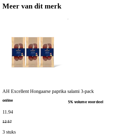
Meer van dit merk
AH Excellent Hongaarse paprika salami 3-pack
online
5% volume voordeel
11
.
94
12
.
57
3 stuks