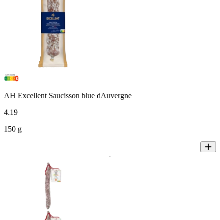
AH Excellent Saucisson blue dAuvergne
4
.
19
150 g