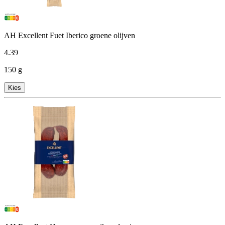
AH Excellent Fuet Iberico groene olijven
4
.
39
150 g
Kies