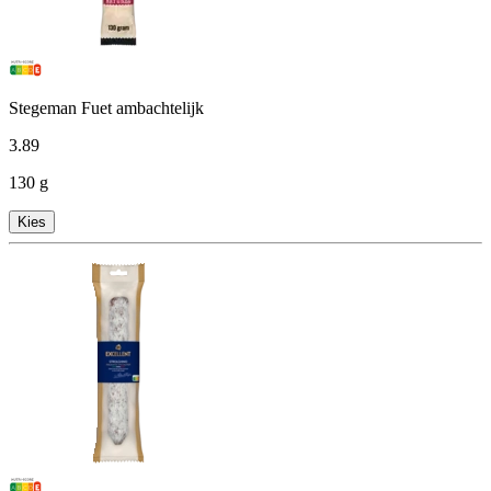
Stegeman Fuet ambachtelijk
3
.
89
130 g
Kies