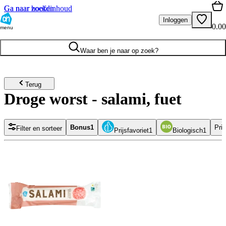
Ga naar hoofdinhoud
Ga naar zoeken
Inloggen
0.00
menu
Waar ben je naar op zoek?
Terug
Droge worst - salami, fuet
Bonus
1
Pri
Filter en sorteer
Prijsfavoriet
1
Biologisch
1