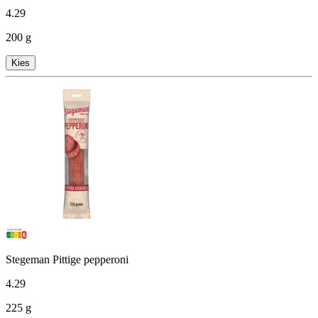
4
.
29
200 g
Kies
Stegeman Pittige pepperoni
4
.
29
225 g