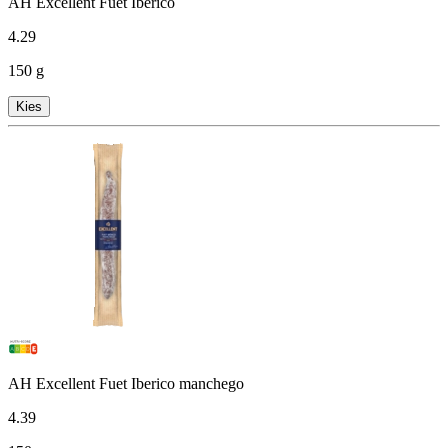
AH Excellent Fuet Iberico
4
.
29
150 g
Kies
AH Excellent Fuet Iberico manchego
4
.
39