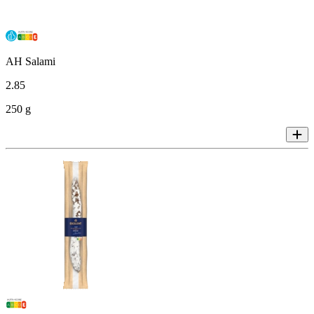
AH Salami
2
.
85
250 g