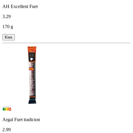
AH Excellent Fuet
3
.
29
170 g
Kies
Argal Fuet tradicion
2
.
99