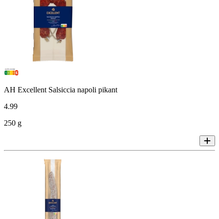
AH Excellent Salsiccia napoli pikant
4
.
99
250 g