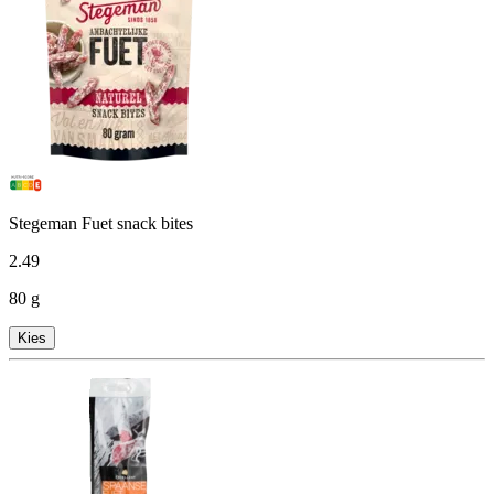
Stegeman Fuet snack bites
2
.
49
80 g
Kies