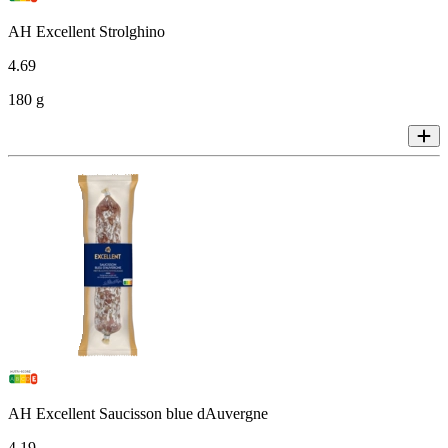
AH Excellent Strolghino
4
.
69
180 g
AH Excellent Saucisson blue dAuvergne
4
.
19