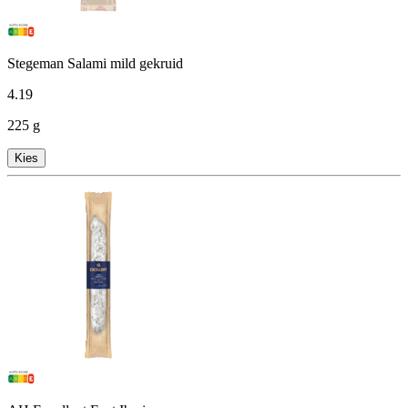
Stegeman Salami mild gekruid
4
.
19
225 g
Kies