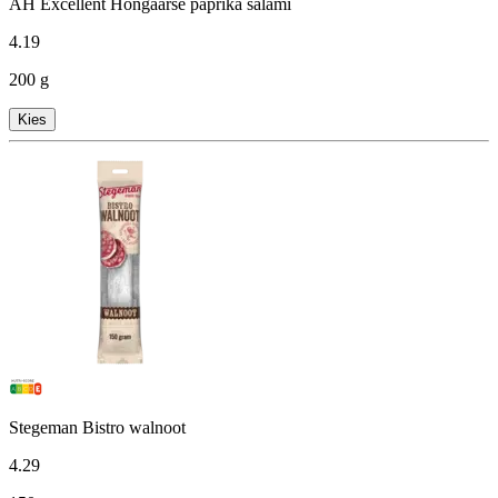
AH Excellent Hongaarse paprika salami
4
.
19
200 g
Kies
Stegeman Bistro walnoot
4
.
29