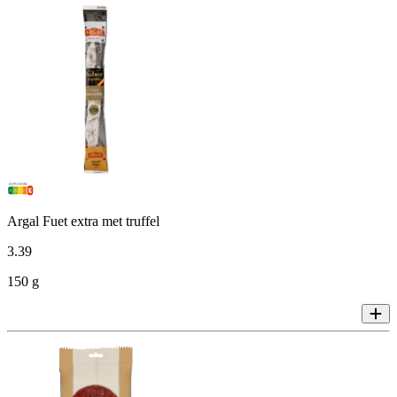
Argal Fuet extra met truffel
3
.
39
150 g