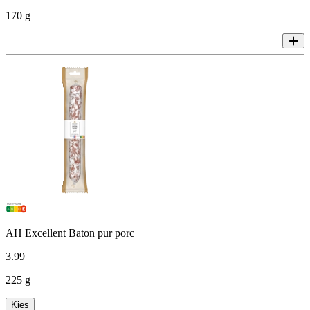
170 g
AH Excellent Baton pur porc
3
.
99
225 g
Kies