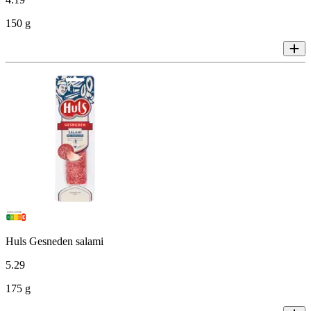
150 g
Huls Gesneden salami
5
.
29
175 g