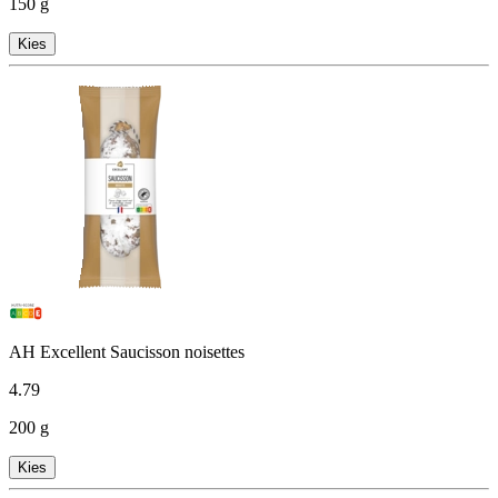
150 g
Kies
AH Excellent Saucisson noisettes
4
.
79
200 g
Kies