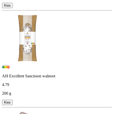
Kies
AH Excellent Saucisson walnoot
4
.
79
200 g
Kies