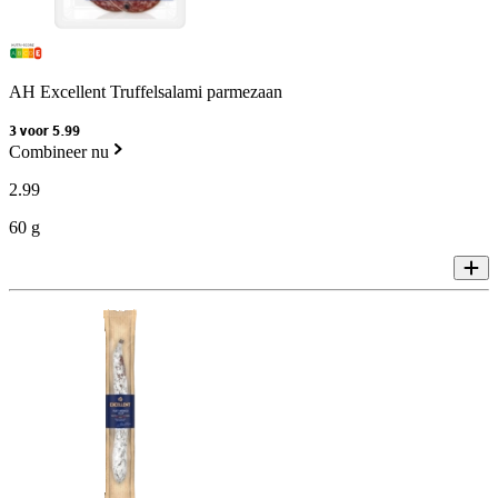
AH Excellent Truffelsalami parmezaan
3 voor 5.99
Combineer nu
2
.
99
60 g