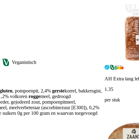
Veganistisch
AH Extra lang lek
1
.
35
gluten
, pompoenpit, 2,4%
gerste
korrel, bakkersgist,
 1,2% volkoren
rogge
meel, gedroogd
per stuk
der, gejodeerd zout, pompoenpitmeel,
eel, meelverbeteraar (ascorbinezuur [E300]), 0,2%
 suikers 0g per 100 gram en waarvan toegevoegd