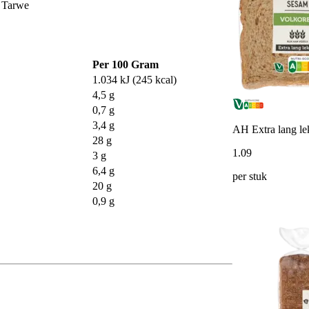
, Tarwe
Per 100 Gram
1.034 kJ (245 kcal)
4,5 g
0,7 g
3,4 g
AH Extra lang le
28 g
1
.
09
3 g
6,4 g
per stuk
20 g
0,9 g