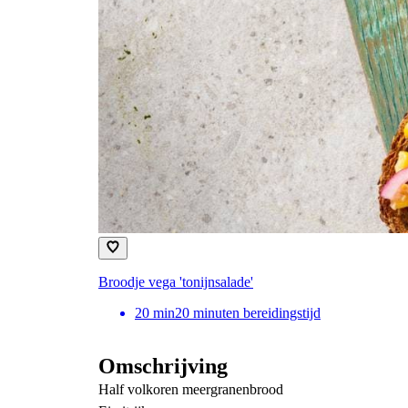
Broodje vega 'tonijnsalade'
20
min
20 minuten bereidingstijd
Omschrijving
Half volkoren meergranenbrood