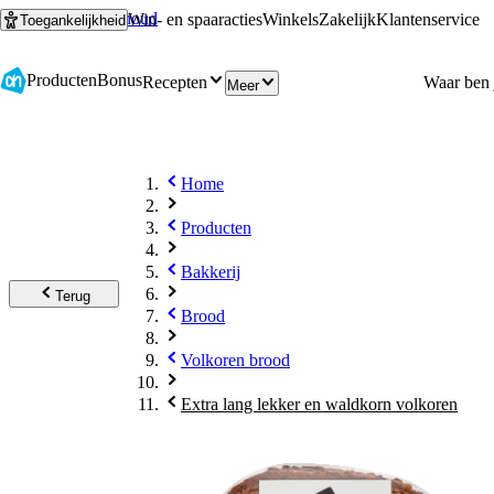
Ga naar hoofdinhoud
Ga naar zoeken
Win- en spaaracties
Winkels
Zakelijk
Klantenservice
Toegankelijkheid
Producten
Bonus
Recepten
Meer
Home
Producten
Bakkerij
Terug
Brood
Volkoren brood
Extra lang lekker en waldkorn volkoren