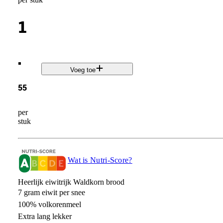
1
.
Voeg toe
55
per
stuk
Wat is Nutri-Score?
Heerlijk eiwitrijk Waldkorn brood
7 gram eiwit per snee
100% volkorenmeel
Extra lang lekker