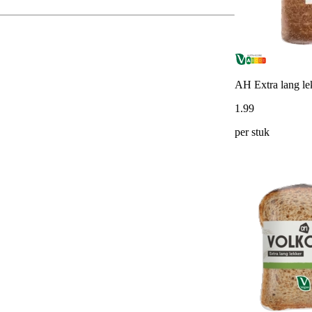
AH Extra lang le
1
.
99
per stuk