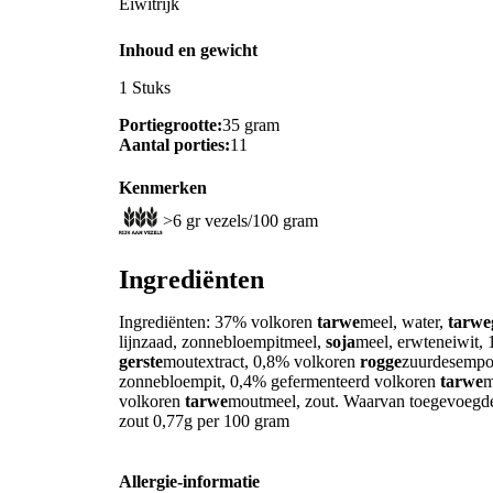
Eiwitrijk
Inhoud en gewicht
1 Stuks
Portiegrootte:
35 gram
Aantal porties:
11
Kenmerken
>6 gr vezels/100 gram
Ingrediënten
Ingrediënten: 37% volkoren
tarwe
meel, water,
tarwe
lijnzaad, zonnebloempitmeel,
soja
meel, erwteneiwit,
gerste
moutextract, 0,8% volkoren
rogge
zuurdesempoe
zonnebloempit, 0,4% gefermenteerd volkoren
tarwe
m
volkoren
tarwe
moutmeel, zout. Waarvan toegevoegde
zout 0,77g per 100 gram
Allergie-informatie