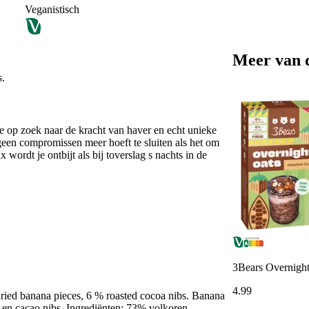
Veganistisch
Meer van 
s.
e op zoek naar de kracht van haver en echt unieke
 geen compromissen meer hoeft te sluiten als het om
wordt je ontbijt als bij toverslag s nachts in de
3Bears Overnight
4
.
99
ed banana pieces, 6 % roasted cocoa nibs. Banana
en cacao nibs. Ingrediënten: 73% volkoren