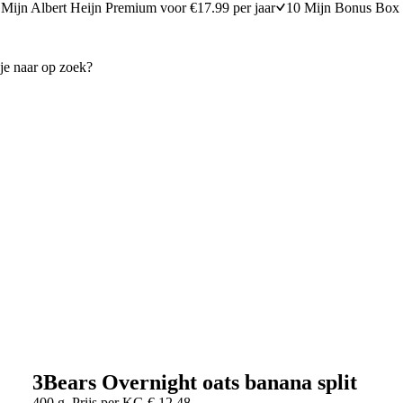
Mijn Albert Heijn Premium voor €17.99 per jaar
10 Mijn Bonus Box 
3Bears Overnight oats banana split
400 g
Prijs per
KG
€
12,48