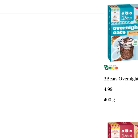
3Bears Overnight
4
.
99
400 g