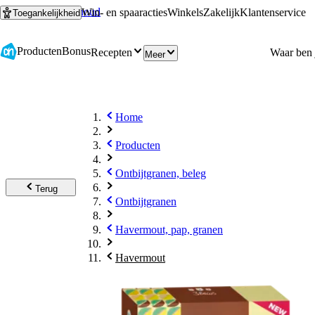
Ga naar hoofdinhoud
Ga naar zoeken
Win- en spaaracties
Winkels
Zakelijk
Klantenservice
Toegankelijkheid
Producten
Bonus
Recepten
Meer
Home
Producten
Ontbijtgranen, beleg
Terug
Ontbijtgranen
Havermout, pap, granen
Havermout