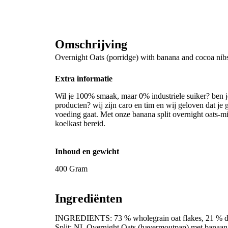
Omschrijving
Overnight Oats (porridge) with banana and cocoa nib
Extra informatie
Wil je 100% smaak, maar 0% industriele suiker? ben j
producten? wij zijn caro en tim en wij geloven dat je
voeding gaat. Met onze banana split overnight oats-mix 
koelkast bereid.
Inhoud en gewicht
400 Gram
Ingrediënten
INGREDIENTS: 73 % wholegrain oat flakes, 21 % dri
Split: NL Overnight Oats (havermoutpap) met banaan 