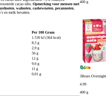
400 g
oosterde cacao nibs.
Opmerking voor mensen met
azelnoten
,
walnoten
,
cashewnoten
,
pecannoten
,
a
‘s en melk bevatten.
Per 100 Gram
1.530 kJ (364 kcal)
8,5 g
2,9 g
56 g
12 g
9,6 g
11 g
0,01 g
3Bears Overnight
4
.
99
400 g