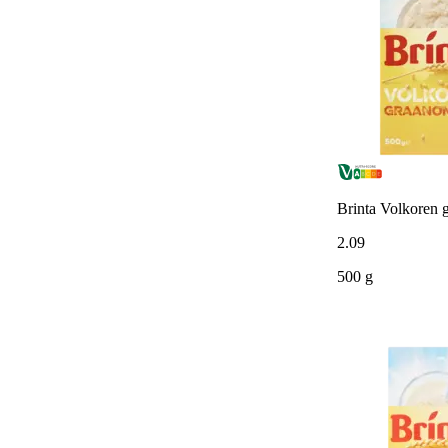
Brinta Volkoren g
2
.
09
500 g