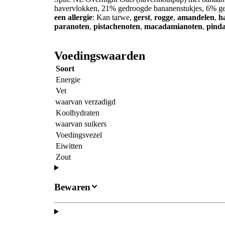
havervlokken, 21% gedroogde bananenstukjes, 6% ger
een allergie
: Kan tarwe,
gerst
,
rogge
,
amandelen
,
h
paranoten
,
pistachenoten
,
macadamianoten
,
pind
Voedingswaarden
Soort
Energie
Vet
waarvan verzadigd
Koolhydraten
waarvan suikers
Voedingsvezel
Eiwitten
Zout
Bewaren