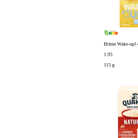
Brinta Wake-up! d
1
.
95
115 g