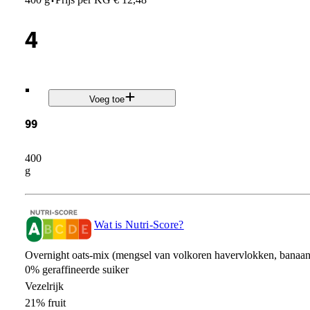
·
4
.
Voeg toe
99
400
g
Wat is Nutri-Score?
Overnight oats-mix (mengsel van volkoren havervlokken, banaan 
0% geraffineerde suiker
Vezelrijk
21% fruit