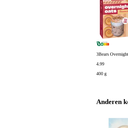
3Bears Overnight
4
.
99
400 g
Anderen k