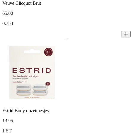
Veuve Clicquot Brut
65
.
00
0,75 l
Estrid Body opzetmesjes
13
.
95
1 ST