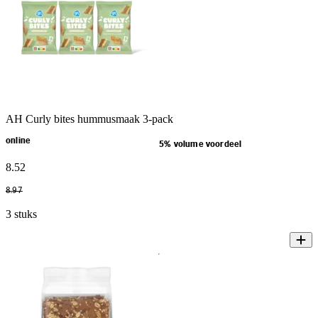
AH Curly bites hummusmaak 3-pack
online
5% volume voordeel
8
.
52
8
.
97
3 stuks