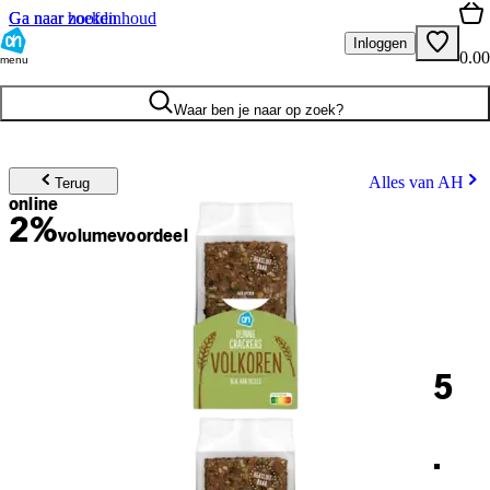
Ga naar hoofdinhoud
Ga naar zoeken
Inloggen
0.00
menu
Waar ben je naar op zoek?
Alles van AH
Terug
online
2%
volume
voordeel
5
.