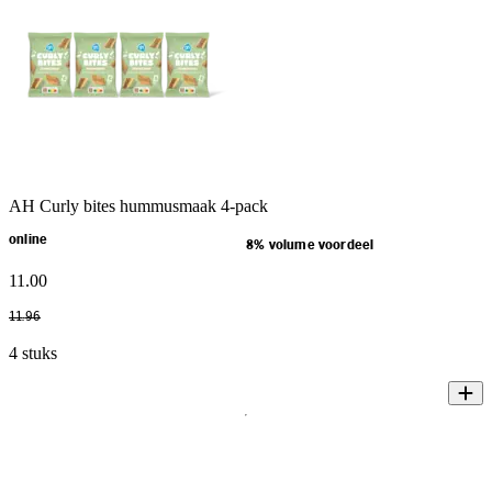
AH Curly bites hummusmaak 4-pack
online
8% volume voordeel
11
.
00
11
.
96
4 stuks