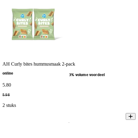
AH Curly bites hummusmaak 2-pack
online
3% volume voordeel
5
.
80
5
.
98
2 stuks