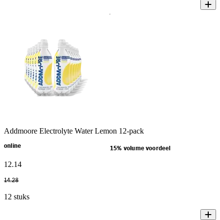
Addmoore Electrolyte Water Lemon 12-pack
online
15% volume voordeel
12
.
14
14
.
28
12 stuks