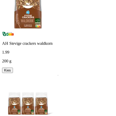
AH Stevige crackers waldkorn
1
.
99
200 g
Kies