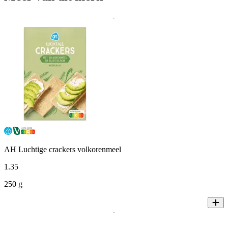
AH Luchtige crackers volkorenmeel
1
.
35
250 g