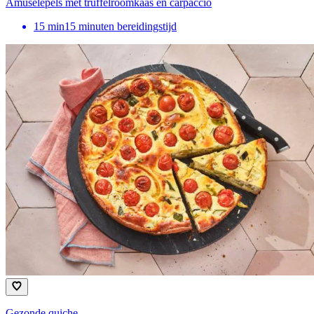
Amuselepels met truffelroomkaas en carpaccio
15
min
15 minuten bereidingstijd
Gezonde quiche