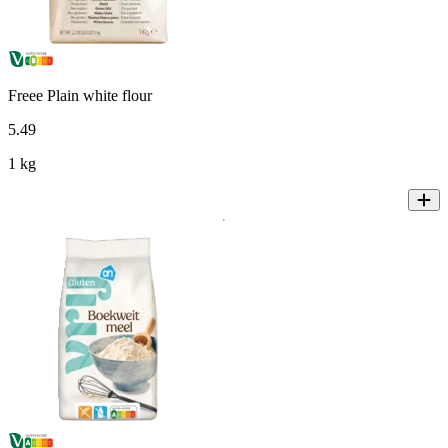
Freee Plain white flour
5
.
49
1 kg