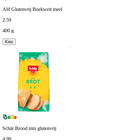
AH Glutenvrij Boekweit meel
2
.
59
400 g
Kies
Schär Brood mix glutenvrij
4
.
99