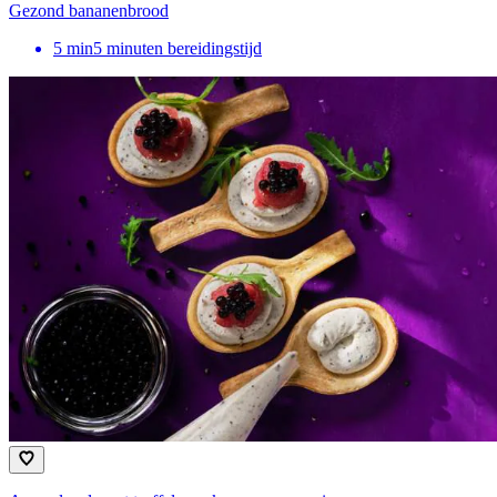
Gezond bananenbrood
5
min
5 minuten bereidingstijd