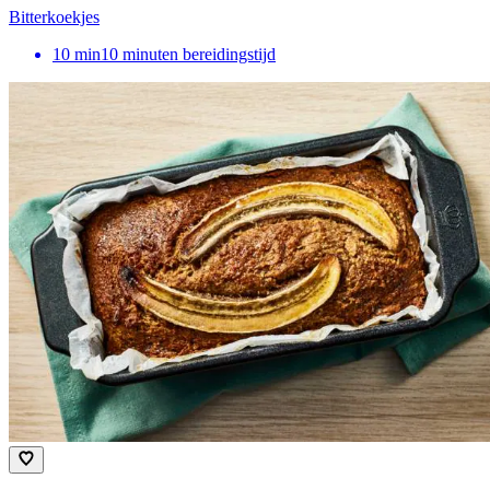
Bitterkoekjes
10
min
10 minuten bereidingstijd