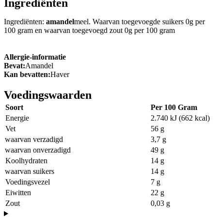
Ingrediënten
Ingrediënten:
amandel
meel. Waarvan toegevoegde suikers 0g per
100 gram en waarvan toegevoegd zout 0g per 100 gram
Allergie-informatie
Bevat:
Amandel
Kan bevatten:
Haver
Voedingswaarden
Soort
Per 100 Gram
Energie
2.740 kJ (662 kcal)
Vet
56 g
waarvan verzadigd
3,7 g
waarvan onverzadigd
49 g
Koolhydraten
14 g
waarvan suikers
14 g
Voedingsvezel
7 g
Eiwitten
22 g
Zout
0,03 g