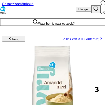
Ga naar hoofdinhoud
Ga naar zoeken
Inloggen
0.
menu
Waar ben je naar op zoek?
Alles van AH Glutenvrij
Terug
3
.