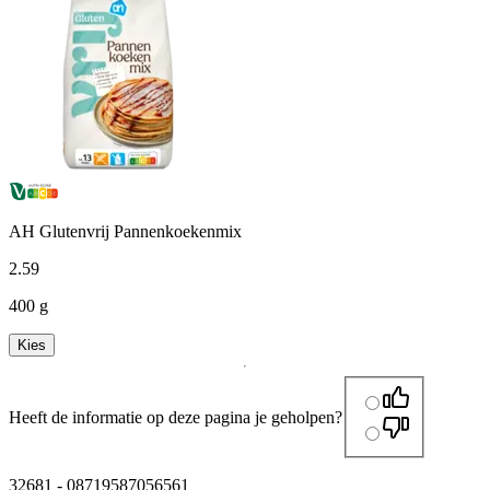
AH Glutenvrij Pannenkoekenmix
2
.
59
400 g
Kies
Heeft de informatie op deze pagina je geholpen?
32681
-
08719587056561