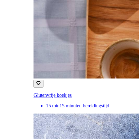
Glutenvrije koekjes
15
min
15 minuten bereidingstijd