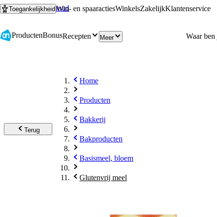
Ga naar hoofdinhoud
Ga naar zoeken
Win- en spaaracties
Winkels
Zakelijk
Klantenservice
Toegankelijkheid
Producten
Bonus
Recepten
Meer
Home
Producten
Bakkerij
Terug
Bakproducten
Basismeel, bloem
Glutenvrij meel