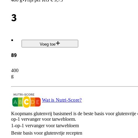
·
3
.
Voeg toe
89
400
g
Wat is Nutri-Score?
Koopmans glutenvrij basismeel is de beste basis voor glutenvrije
op-1 vervanger voor tarwebloem.
1-op-1 vervanger voor tarwebloem
Beste basis voor glutenvrije recepten