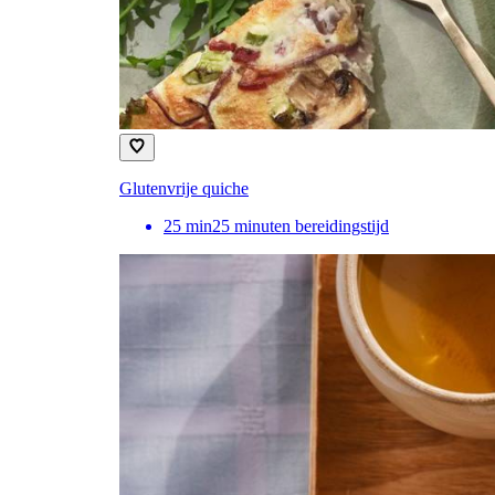
Glutenvrije quiche
25
min
25 minuten bereidingstijd