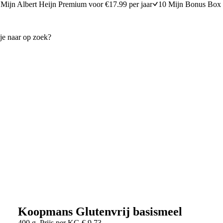
Mijn Albert Heijn Premium voor €17.99 per jaar
10 Mijn Bonus Box 
Koopmans Glutenvrij basismeel
400 g
Prijs per
KG
€
9,73