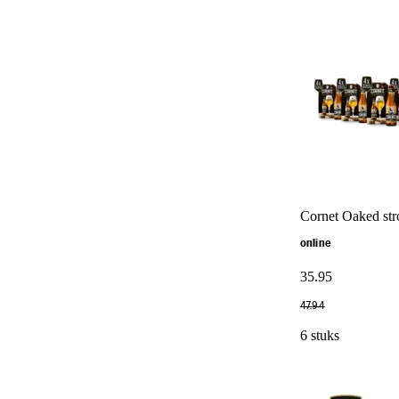
Cornet Oaked str
online
35
.
95
47
.
94
6 stuks