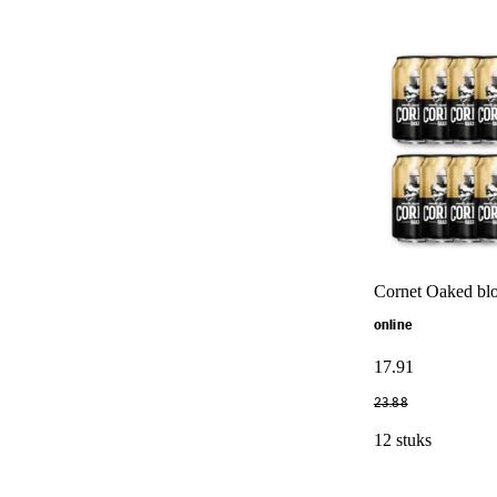
Cornet Oaked bl
online
17
.
91
23
.
88
12 stuks