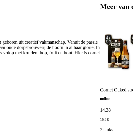
Meer van 
n geboren uit creatief vakmanschap. Vanuit de passie
aar oude dorpsbrouwerij de hoorn in al haar glorie. In
volop met kruiden, hop, fruit en hout. Hier is cornet
Cornet Oaked str
online
14
.
38
15
.
98
2 stuks