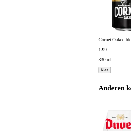
Cornet Oaked bl
1
.
99
330 ml
Kies
Anderen k