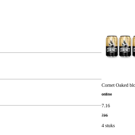
Cornet Oaked bl
online
7
.
16
7
.
96
4 stuks