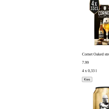
Cornet Oaked str
7
.
99
4 x 0,33 l
Kies