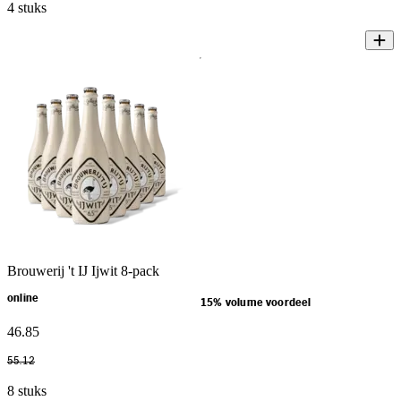
4 stuks
Brouwerij 't IJ Ijwit 8-pack
online
15% volume voordeel
46
.
85
55
.
12
8 stuks