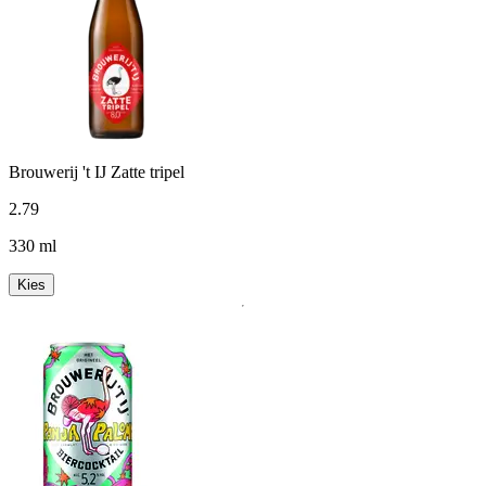
Brouwerij 't IJ Zatte tripel
2
.
79
330 ml
Kies