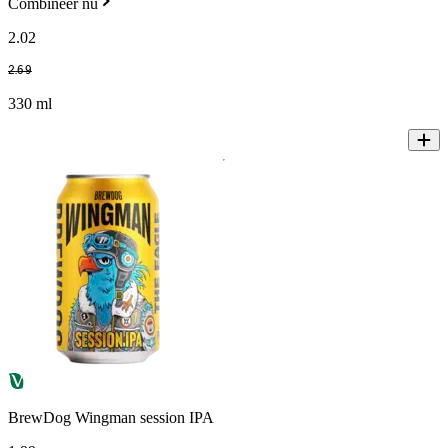
Combineer nu
2
.
02
2
.
69
330 ml
BrewDog Wingman session IPA