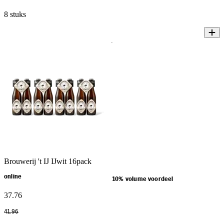
8 stuks
Brouwerij 't IJ IJwit 16pack
online
10% volume voordeel
37
.
76
41
.
96