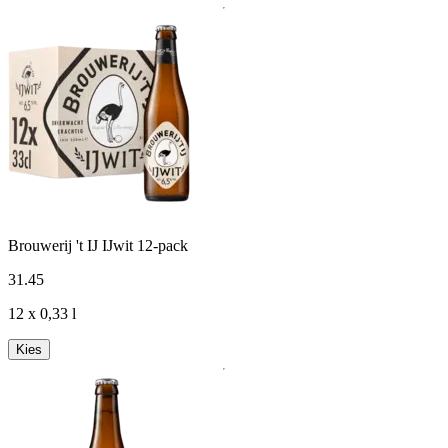
Brouwerij 't IJ IJwit 12-pack
31
.
45
12 x 0,33 l
Kies