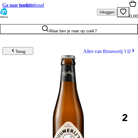
Ga naar hoofdinhoud
Ga naar zoeken
Inloggen
0.00
menu
Waar ben je naar op zoek?
Alles van Brouwerij 't IJ
Terug
2
.