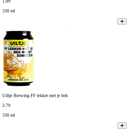
1
.
99
330 ml
Uiltje Brewing FF lekker met je bek
2
.
79
330 ml