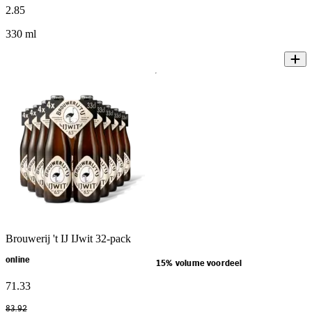
2
.
85
330 ml
Brouwerij 't IJ IJwit 32-pack
online
15% volume voordeel
71
.
33
83
.
92