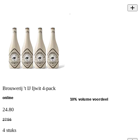
Brouwerij 't IJ Ijwit 4-pack
online
10% volume voordeel
24
.
80
27
.
56
4 stuks