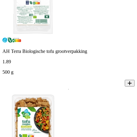
AH Terra Biologische tofu grootverpakking
1
.
89
500 g