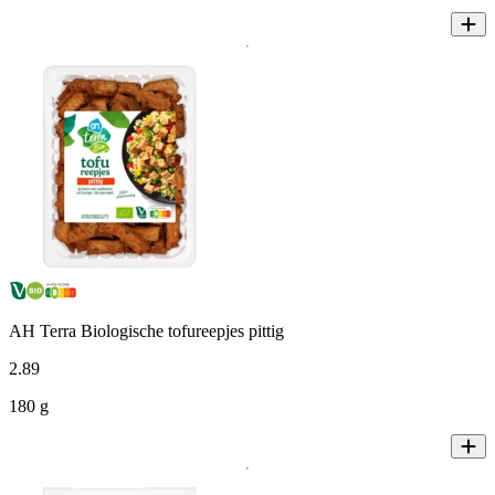
AH Terra Biologische tofureepjes pittig
2
.
89
180 g