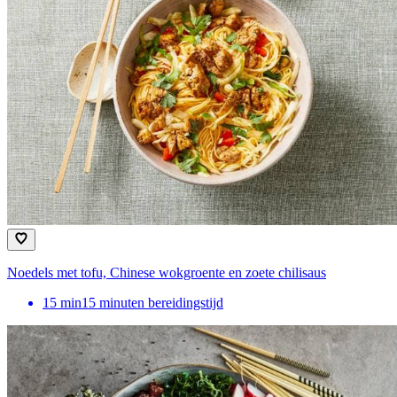
Noedels met tofu, Chinese wokgroente en zoete chilisaus
15
min
15 minuten bereidingstijd