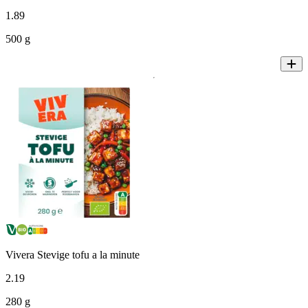
1
.
89
500 g
Vivera Stevige tofu a la minute
2
.
19
280 g