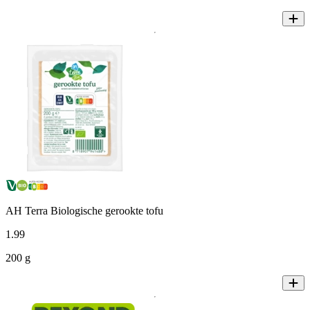
AH Terra Biologische gerookte tofu
1
.
99
200 g