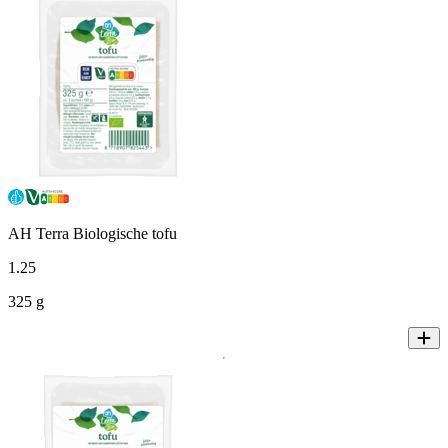
AH Terra Biologische tofu
1
.
25
325 g