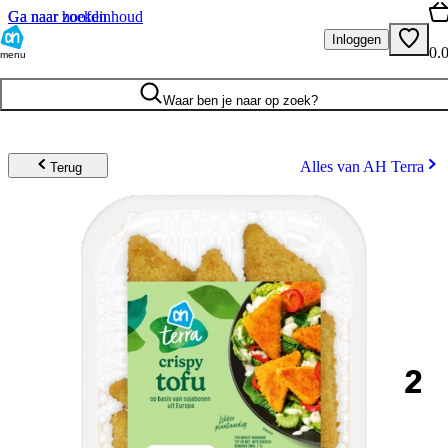
Ga naar hoofdinhoud
Ga naar zoeken
Inloggen
0.
menu
Waar ben je naar op zoek?
Alles van AH Terra
Terug
2
.