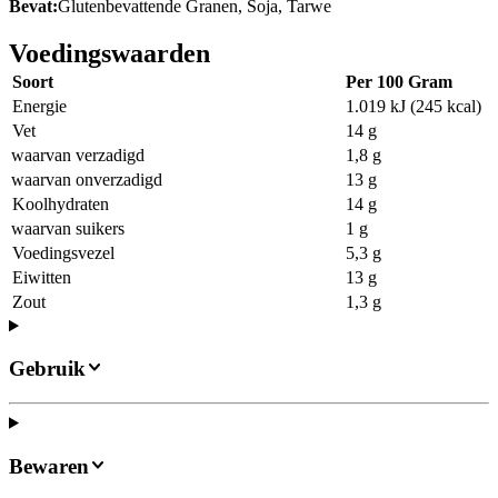
Bevat:
Glutenbevattende Granen, Soja, Tarwe
Voedingswaarden
Soort
Per 100 Gram
Energie
1.019 kJ (245 kcal)
Vet
14 g
waarvan verzadigd
1,8 g
waarvan onverzadigd
13 g
Koolhydraten
14 g
waarvan suikers
1 g
Voedingsvezel
5,3 g
Eiwitten
13 g
Zout
1,3 g
Gebruik
Bewaren