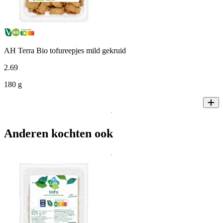
AH Terra Bio tofureepjes mild gekruid
2
.
69
180 g
Anderen kochten ook