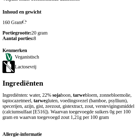
Inhoud en gewicht
160 Gram
Portiegrootte:
20 gram
Aantal porties:
8
Kenmerken
Veganistisch
Lactosevrij
Ingrediënten
Ingrediënten: water, 22%
soja
boon,
tarwe
bloem, zonnebloemolie,
tapiocazetmeel,
tarwe
gluten, voedingsvezel (bamboe, psyllium),
specerijen, azijn, gist, zeezout, gistextract, zout, verstevigingsmiddel
(calciumsulfaat [E516]). Waarvan toegevoegde suikers 0g per 100
gram en waarvan toegevoegd zout 1,21g per 100 gram
Allergie-informatie