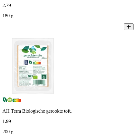
2
.
79
180 g
AH Terra Biologische gerookte tofu
1
.
99
200 g