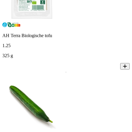
AH Terra Biologische tofu
1
.
25
325 g