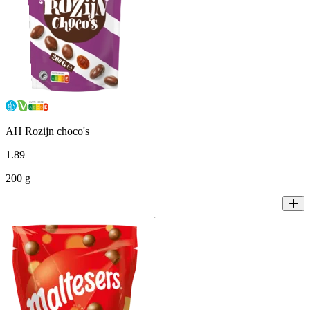
AH Rozijn choco's
1
.
89
200 g