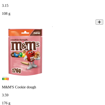
3
.
15
108 g
M&M'S Cookie dough
3
.
59
176 g