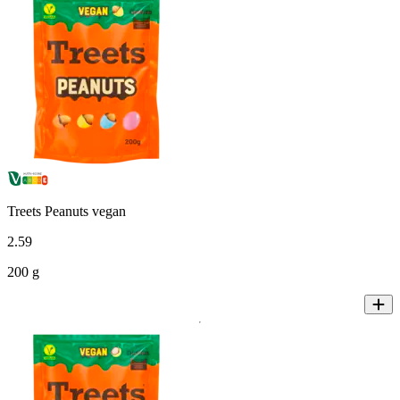
Treets Peanuts vegan
2
.
59
200 g