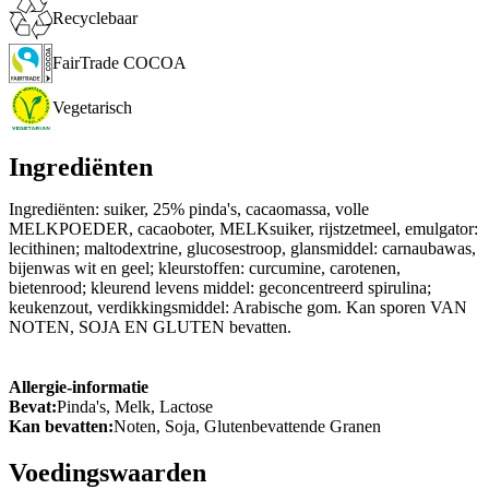
Recyclebaar
FairTrade COCOA
Vegetarisch
Ingrediënten
Ingrediënten: suiker, 25% pinda's, cacaomassa, volle
MELKPOEDER, cacaoboter, MELKsuiker, rijstzetmeel, emulgator:
lecithinen; maltodextrine, glucosestroop, glansmiddel: carnaubawas,
bijenwas wit en geel; kleurstoffen: curcumine, carotenen,
bietenrood; kleurend levens middel: geconcentreerd spirulina;
keukenzout, verdikkingsmiddel: Arabische gom. Kan sporen VAN
NOTEN, SOJA EN GLUTEN bevatten.
Allergie-informatie
Bevat:
Pinda's, Melk, Lactose
Kan bevatten:
Noten, Soja, Glutenbevattende Granen
Voedingswaarden