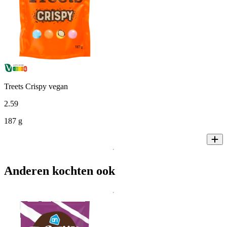
Treets Crispy vegan
2
.
59
187 g
Anderen kochten ook