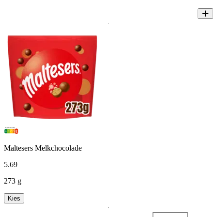
Maltesers Melkchocolade
5
.
69
273 g
Kies