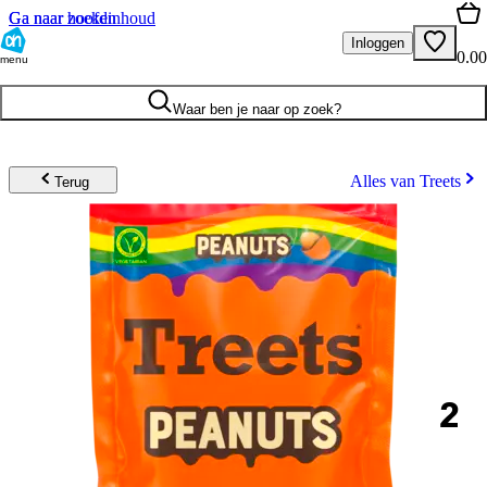
Ga naar hoofdinhoud
Ga naar zoeken
Inloggen
0.00
menu
Waar ben je naar op zoek?
Alles van Treets
Terug
2
.