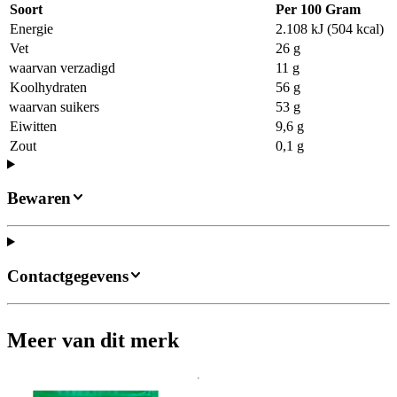
Soort
Per 100 Gram
Energie
2.108 kJ (504 kcal)
Vet
26 g
waarvan verzadigd
11 g
Koolhydraten
56 g
waarvan suikers
53 g
Eiwitten
9,6 g
Zout
0,1 g
Bewaren
Contactgegevens
Meer van dit merk