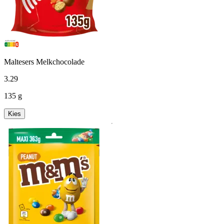
Maltesers Melkchocolade
3
.
29
135 g
Kies