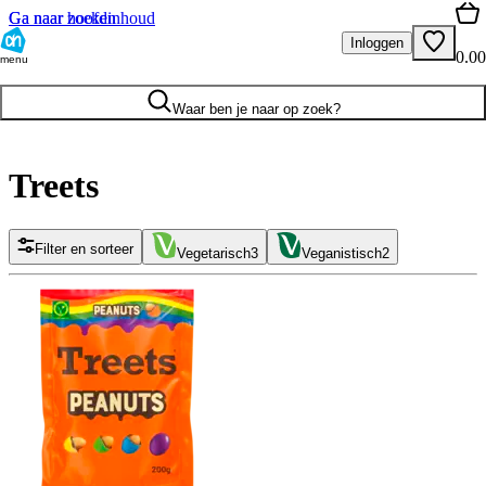
Ga naar hoofdinhoud
Ga naar zoeken
Inloggen
0.00
menu
Waar ben je naar op zoek?
Treets
Filter en sorteer
Vegetarisch
3
Veganistisch
2