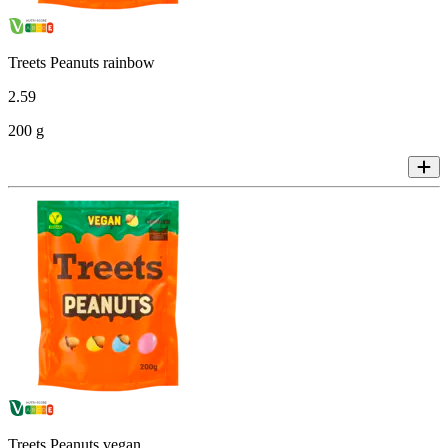
Treets Peanuts rainbow
2
.
59
200 g
Treets Peanuts vegan