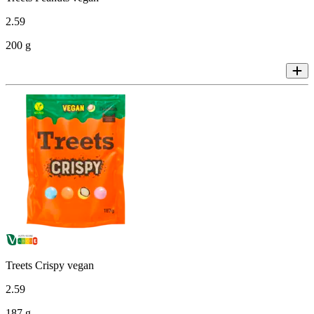
2
.
59
200 g
Treets Crispy vegan
2
.
59
187 g