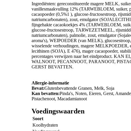
Ingrediënten: gereconstitueerde magere MELK, suiker
vanillesmaakvulling 12% (TARWEBLOEM, suiker, pal
cacaopoeder (0,5%1 ), glucose-fructosestroop, rijsm
natriumcarbonaten), zout, emulgator (SOJALECITHINE
fijngehakte cacaokoekjes 4% (TARWEBLOEM, suiker,
glucose-fructosestroop, TARWEZETMEEL, rijsmidde
natriumcarbonaten), palmolie, zout, emulgator (Sojale
aroma's), WEIPOEDER (van MELK), glucosestroop, pl
wisselende verhoudingen, magere MELKPOEDER, emu
lecithinen (SOJA), E 476), mager cacaopoeder, stabil
percentages verwijzen naar het eindproduct. 
WALNOOT, PECANNOOT, PARANOOT, PIST
GERST BEVATTEN.
Allergie-informatie
Bevat:
Glutenbevattende Granen, Melk, Soja
Kan bevatten:
Pinda's, Noten, Eieren, Gerst, Amande
Pistachenoot, Macadamianoot
Voedingswaarden
Soort
Koolhydraten