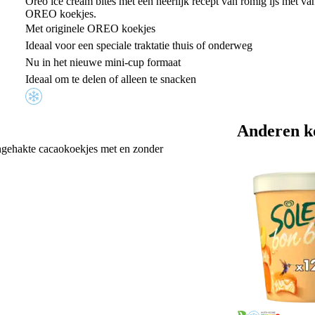
Oreo ice cream bites met een heerlijk recept van romig ijs met va
OREO koekjes.
Met originele OREO koekjes
Ideaal voor een speciale traktatie thuis of onderweg
Nu in het nieuwe mini-cup formaat
Ideaal om te delen of alleen te snacken
Anderen k
jngehakte cacaokoekjes met en zonder