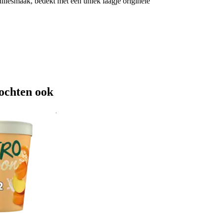
nillesmaak, bedekt met een uniek laagje originele
ochten ook