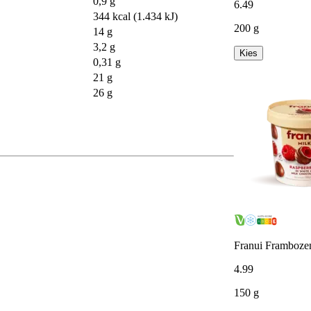
0,9 g
6
.
49
344 kcal (1.434 kJ)
200 g
14 g
3,2 g
Kies
0,31 g
21 g
26 g
Franui Frambozen
4
.
99
150 g