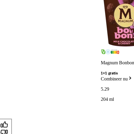
Magnum Bonbon 
1+1 gratis
Combineer nu
5
.
29
204 ml