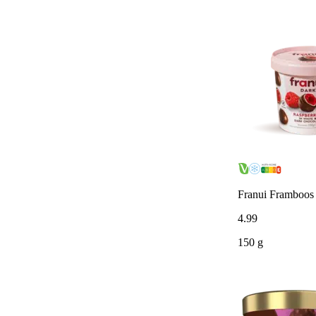
Franui Framboos 
4
.
99
150 g