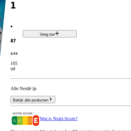
1
.
Voeg toe
87
2
.
49
105
ml
Alle Nestlé ijs
Bekijk alle producten
Wat is Nutri-Score?