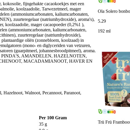
, kokosolie, fijngehakte cacaokoekjes met een
molie, koolzaadolie, Tarwezetmeel, mager
Ola Solero bonbo
iddelen (ammoniumcarbonaten, kaliumcarbonaten,
N), zuurteregelaar (natriumhydroxide), aroma's),
5
.
29
 koolzaadolie, mager cacaopoeder (0,2%1 ),
len (ammoniumcarbonaten, kaliumcarbonaten,
192 ml
cithinen), zuurteregelaar (natriumhydroxide),
antaardige oliën (zonnebloem, koolzaad) in
lgatoren (mono- en diglyceriden van vetzuren,
isatoren (guarpitmeel, johannesbroodpitmeel), aroma.
KAN EI, PINDA'S, AMANDELEN, HAZELNOTEN,
ACHENOOT, MACADAMIANOOT, HAVER EN
l, Hazelnoot, Walnoot, Pecannoot, Paranoot,
Per 100 Gram
Trü Frü Framboos
35 g