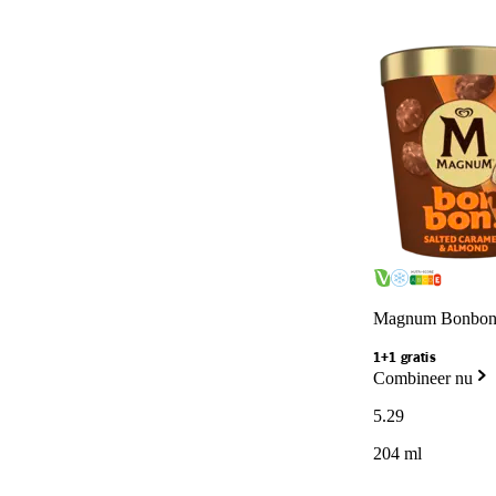
Magnum Bonbon s
1+1 gratis
Combineer nu
5
.
29
204 ml