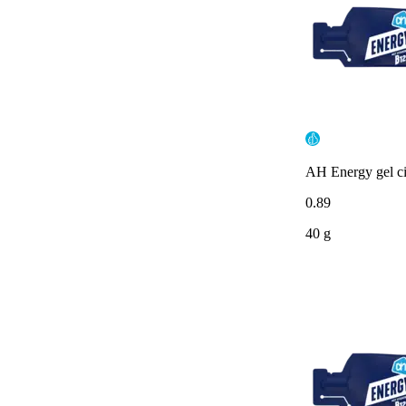
AH Energy gel ci
0
.
89
40 g