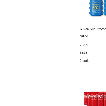
Nivea Sun Protec
online
26
.
99
53
.
98
2 stuks