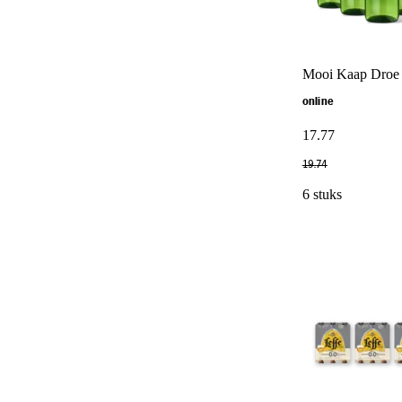
Mooi Kaap Droe s
online
17
.
77
19
.
74
6 stuks