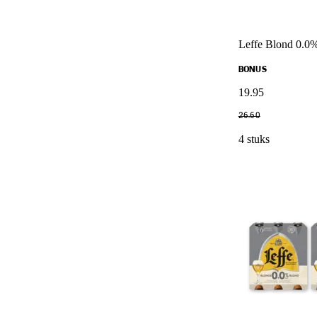
Leffe Blond 0.0
BONUS
19
.
95
26
.
60
4 stuks