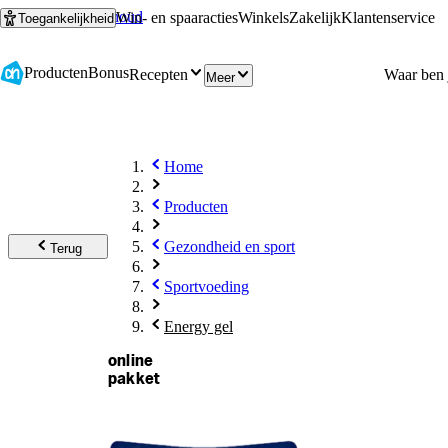
Ga naar hoofdinhoud
Ga naar zoeken
Win- en spaaracties
Winkels
Zakelijk
Klantenservice
Toegankelijkheid
Producten
Bonus
Recepten
Meer
Home
Producten
Gezondheid en sport
Terug
Sportvoeding
Energy gel
online
pakket