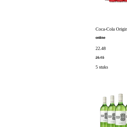
Coca-Cola Origin
online
22
.
48
26
.
45
5 stuks