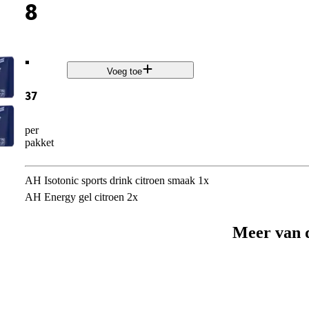
8
.
Voeg toe
37
per
pakket
AH Isotonic sports drink citroen smaak 1x
AH Energy gel citroen 2x
Meer van 