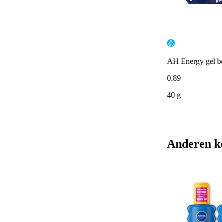
AH Energy gel b
0
.
89
40 g
Anderen k