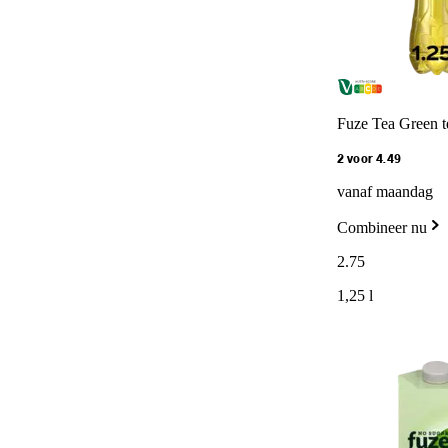
Fuze Tea Green te
2 voor 4.49
vanaf maandag
Combineer nu
2
.
75
1,25 l