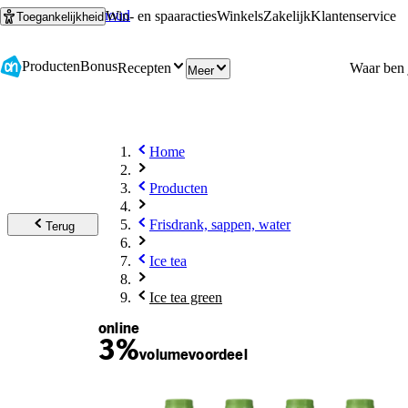
Ga naar hoofdinhoud
Ga naar zoeken
Win- en spaaracties
Winkels
Zakelijk
Klantenservice
Toegankelijkheid
Producten
Bonus
Recepten
Meer
Home
Producten
Frisdrank, sappen, water
Terug
Ice tea
Ice tea green
online
3%
volume
voordeel