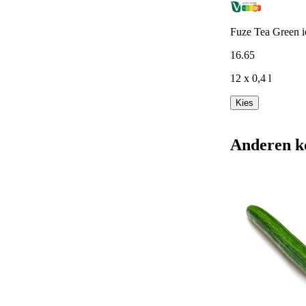
Fuze Tea Green 
16
.
65
12 x 0,4 l
Kies
Anderen k