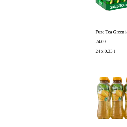
Fuze Tea Green i
24
.
09
24 x 0,33 l