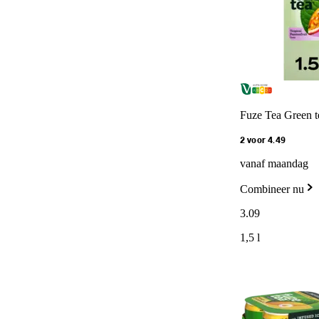
Fuze Tea Green te
2 voor 4.49
vanaf maandag
Combineer nu
3
.
09
1,5 l