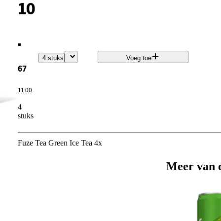
10
.
4 stuks
Voeg toe
67
11
.
00
4
stuks
Fuze Tea Green Ice Tea 4x
Meer van 