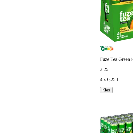
Fuze Tea Green i
3
.
25
4 x 0,25 l
Kies