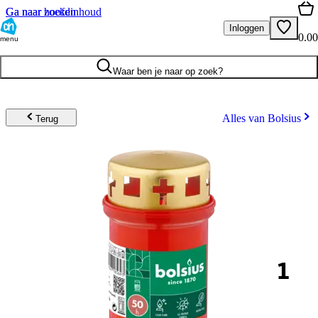
Ga naar hoofdinhoud
Ga naar zoeken
Inloggen
0.00
menu
Waar ben je naar op zoek?
Alles van Bolsius
Terug
1
.