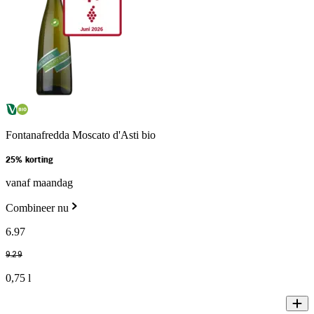
Fontanafredda Moscato d'Asti bio
25% korting
vanaf maandag
Combineer nu
6
.
97
9
.
29
0,75 l