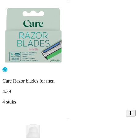
Care Razor blades for men
4
.
39
4 stuks