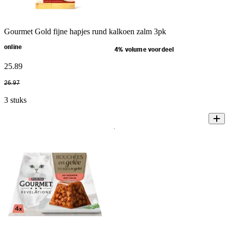
Gourmet Gold fijne hapjes rund kalkoen zalm 3pk
online
4% volume voordeel
25
.
89
26
.
97
3 stuks