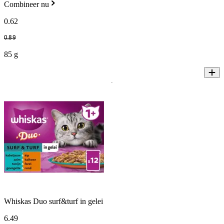
Combineer nu
0
.
62
0
.
89
85 g
Whiskas Duo surf&turf in gelei
6
.
49