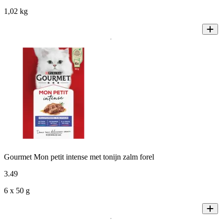
1,02 kg
Gourmet Mon petit intense met tonijn zalm forel
3
.
49
6 x 50 g