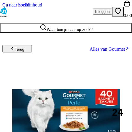
Ga naar hoofdinhoud
Ga naar zoeken
Inloggen
0.00
menu
Waar ben je naar op zoek?
Alles van Gourmet
Terug
24
.