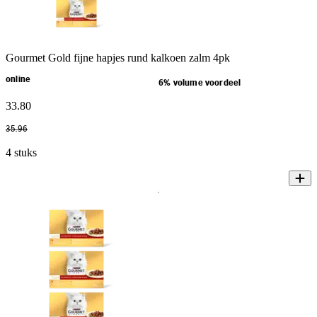
Gourmet Gold fijne hapjes rund kalkoen zalm 4pk
online
6% volume voordeel
33
.
80
35
.
96
4 stuks