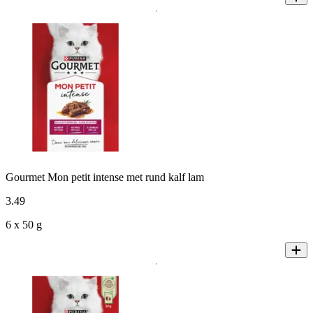
Gourmet Mon petit intense met rund kalf lam
3
.
49
6 x 50 g