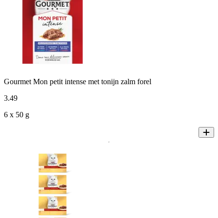
Gourmet Mon petit intense met tonijn zalm forel
3
.
49
6 x 50 g